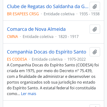
Clube de Regatas do Saldanha da Gama
Adici
BR ESAPEES CRSG
·
Entidade coletiva
·
1935 - 1938
Comarca de Nova Almeida
Adici
CMNA
·
Entidade coletiva
·
1820 - 1917
Companhia Docas do Espírito Santo
Adici
ES CODESA
·
Entidade coletiva
·
1975-2022
A Companhia Docas do Espírito Santo (CODESA) foi
criada em 1975, por meio do Decreto nº 75.439,
com a finalidade de administrar e desenvolver os
portos organizados sob sua jurisdição no estado
do Espírito Santo. A estatal federal foi constituída
como
…
Ler mais