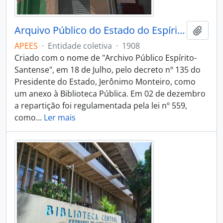
Arquivo Público do Estado do Espírito Santo
Adici
APEES
·
Entidade coletiva
·
1908
Criado com o nome de "Archivo Público Espírito-
Santense", em 18 de Julho, pelo decreto nº 135 do
Presidente do Estado, Jerônimo Monteiro, como
um anexo à Biblioteca Pública. Em 02 de dezembro
a repartição foi regulamentada pela lei nº 559,
como
…
Ler mais