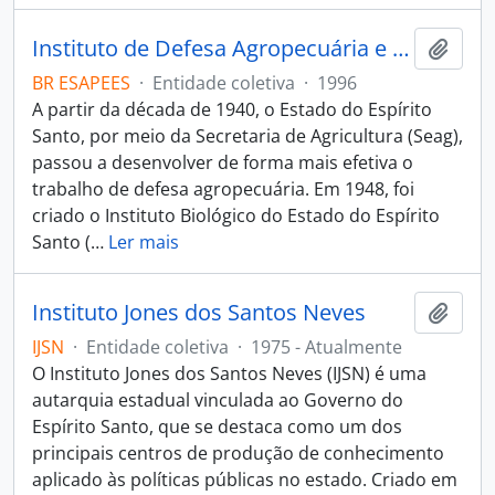
Instituto de Defesa Agropecuária e Florestal do Espírito Santo
Adici
BR ESAPEES
·
Entidade coletiva
·
1996
A partir da década de 1940, o Estado do Espírito
Santo, por meio da Secretaria de Agricultura (Seag),
passou a desenvolver de forma mais efetiva o
trabalho de defesa agropecuária. Em 1948, foi
criado o Instituto Biológico do Estado do Espírito
Santo (
…
Ler mais
Instituto Jones dos Santos Neves
Adici
IJSN
·
Entidade coletiva
·
1975 - Atualmente
O Instituto Jones dos Santos Neves (IJSN) é uma
autarquia estadual vinculada ao Governo do
Espírito Santo, que se destaca como um dos
principais centros de produção de conhecimento
aplicado às políticas públicas no estado. Criado em