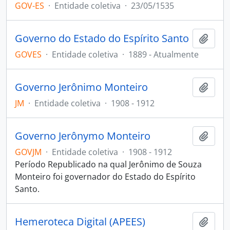
GOV-ES
·
Entidade coletiva
·
23/05/1535
Governo do Estado do Espírito Santo
Adici
GOVES
·
Entidade coletiva
·
1889 - Atualmente
Governo Jerônimo Monteiro
Adici
JM
·
Entidade coletiva
·
1908 - 1912
Governo Jerônymo Monteiro
Adici
GOVJM
·
Entidade coletiva
·
1908 - 1912
Período Republicado na qual Jerônimo de Souza
Monteiro foi governador do Estado do Espírito
Santo.
Hemeroteca Digital (APEES)
Adici