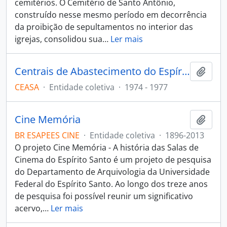
cemitérios. O Cemitério de Santo Antônio,
construído nesse mesmo período em decorrência
da proibição de sepultamentos no interior das
igrejas, consolidou sua
…
Ler mais
Centrais de Abastecimento do Espírito Santo
Adici
CEASA
·
Entidade coletiva
·
1974 - 1977
Cine Memória
Adici
BR ESAPEES CINE
·
Entidade coletiva
·
1896-2013
O projeto Cine Memória - A história das Salas de
Cinema do Espírito Santo é um projeto de pesquisa
do Departamento de Arquivologia da Universidade
Federal do Espírito Santo. Ao longo dos treze anos
de pesquisa foi possível reunir um significativo
acervo,
…
Ler mais