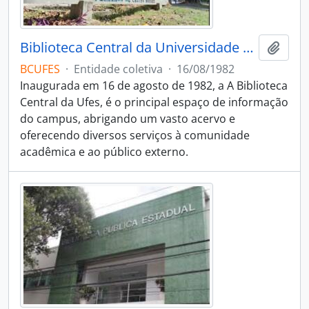
Biblioteca Central da Universidade Federal do Espírito Santo - Coleções Especiais
Adici
BCUFES
·
Entidade coletiva
·
16/08/1982
Inaugurada em 16 de agosto de 1982, a A Biblioteca
Central da Ufes, é o principal espaço de informação
do campus, abrigando um vasto acervo e
oferecendo diversos serviços à comunidade
acadêmica e ao público externo.