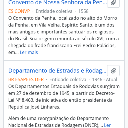
Convento de Nossa Senhora da Penha
Adici
ES CONVP
·
Entidade coletiva
·
1558
O Convento da Penha, localizado no alto do Morro
da Penha, em Vila Velha, Espírito Santo, é um dos
mais antigos e importantes santuários religiosos
do Brasil. Sua origem remonta ao século XVI, com a
chegada do frade franciscano Frei Pedro Palácios,
em
…
Ler mais
Departamento de Estradas e Rodagens - DER
Adici
BR ESAPEES DER
·
Entidade coletiva
·
1946 - Atual
Os Departamentos Estaduais de Rodovias surgiram
em 27 de dezembro de 1945, a partir do Decreto-
Lei Nº 8.463, de iniciativa do então presidente da
República José Linhares.
Além de uma reorganização do Departamento
Nacional de Estradas de Rodagem (DNER),
…
Ler