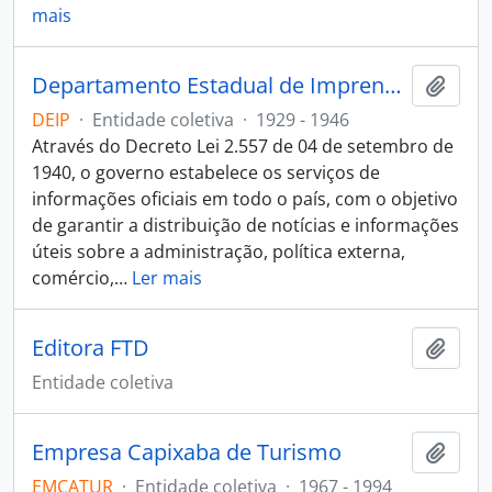
mais
Departamento Estadual de Imprensa e Propaganda - DEIP
Adici
DEIP
·
Entidade coletiva
·
1929 - 1946
Através do Decreto Lei 2.557 de 04 de setembro de
1940, o governo estabelece os serviços de
informações oficiais em todo o país, com o objetivo
de garantir a distribuição de notícias e informações
úteis sobre a administração, política externa,
comércio,
…
Ler mais
Editora FTD
Adici
Entidade coletiva
Empresa Capixaba de Turismo
Adici
EMCATUR
·
Entidade coletiva
·
1967 - 1994