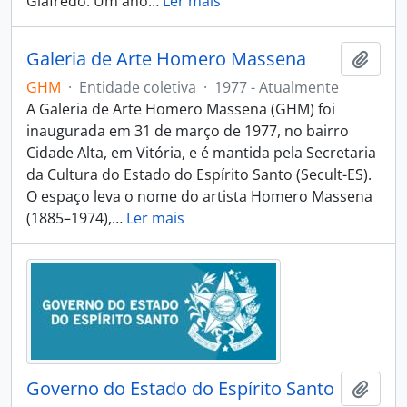
Giafredo. Um ano
…
Ler mais
Galeria de Arte Homero Massena
Adici
GHM
·
Entidade coletiva
·
1977 - Atualmente
A Galeria de Arte Homero Massena (GHM) foi
inaugurada em 31 de março de 1977, no bairro
Cidade Alta, em Vitória, e é mantida pela Secretaria
da Cultura do Estado do Espírito Santo (Secult-ES).
O espaço leva o nome do artista Homero Massena
(1885–1974),
…
Ler mais
Governo do Estado do Espírito Santo
Adici