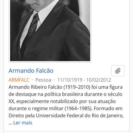
Armando Falcão
Adici
ARMFALC
·
Pessoa
·
11/10/1919 - 10/02/2012
Armando Ribeiro Falcão (1919–2010) foi uma figura
de destaque na política brasileira durante o século
XX, especialmente notabilizado por sua atuação
durante o regime militar (1964–1985). Formado em
Direito pela Universidade Federal do Rio de Janeiro,
…
Ler mais