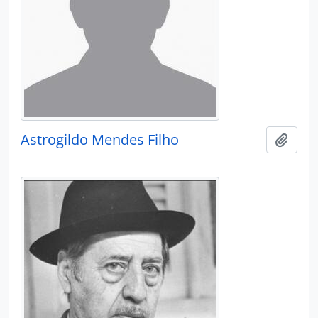
Astrogildo Mendes Filho
Adici