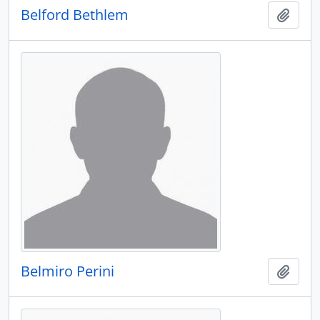
Belford Bethlem
Adici
Belmiro Perini
Adici