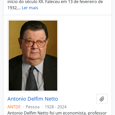
início do século XX. Faleceu em 13 de fevereiro de
1932,
…
Ler mais
Antonio Delfim Netto
Adici
ANTDF
·
Pessoa
·
1928 - 2024
Antonio Delfim Netto foi um economista, professor