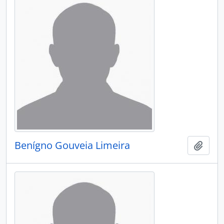
Benígno Gouveia Limeira
Adici