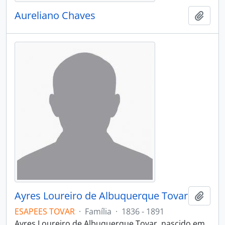
Aureliano Chaves
Adici
Ayres Loureiro de Albuquerque Tovar
Adici
ESAPEES TOVAR
·
Família
·
1836 - 1891
Ayres Loureiro de Albuquerque Tovar, nascido em