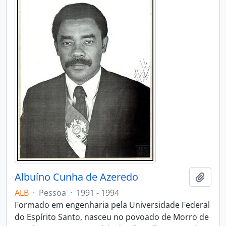
Albuíno Cunha de Azeredo
Adici
ALB
·
Pessoa
·
1991 - 1994
Formado em engenharia pela Universidade Federal
do Espírito Santo, nasceu no povoado de Morro de