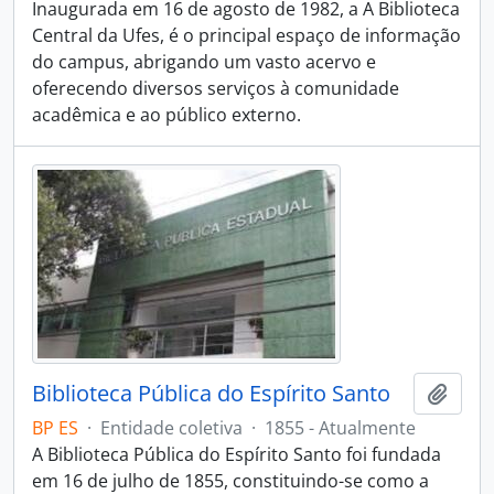
Inaugurada em 16 de agosto de 1982, a A Biblioteca
Central da Ufes, é o principal espaço de informação
do campus, abrigando um vasto acervo e
oferecendo diversos serviços à comunidade
acadêmica e ao público externo.
Biblioteca Pública do Espírito Santo
Adici
BP ES
·
Entidade coletiva
·
1855 - Atualmente
A Biblioteca Pública do Espírito Santo foi fundada
em 16 de julho de 1855, constituindo-se como a