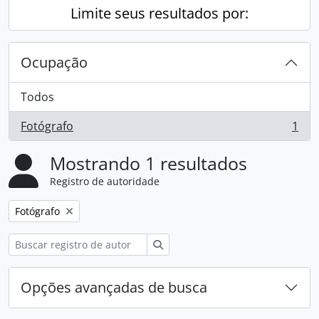
Limite seus resultados por:
Ocupação
Todos
Fotógrafo
1
, 1 resultados
Mostrando 1 resultados
Registro de autoridade
Remover filtro:
Fotógrafo
Buscar
Opções avançadas de busca