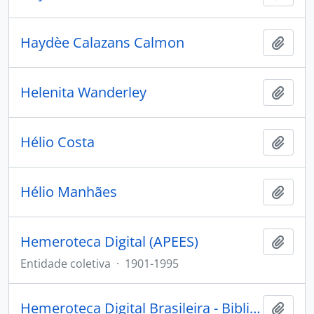
Haydèe Calazans Calmon
Adici
Helenita Wanderley
Adici
Hélio Costa
Adici
Hélio Manhães
Adici
Hemeroteca Digital (APEES)
Adici
Entidade coletiva
·
1901-1995
Hemeroteca Digital Brasileira - Biblioteca Nacional
Adici