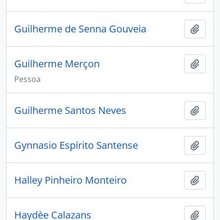
Guilherme de Senna Gouveia
Adici
Guilherme Merçon
Adici
Pessoa
Guilherme Santos Neves
Adici
Gynnasio Espírito Santense
Adici
Halley Pinheiro Monteiro
Adici
Haydèe Calazans
Adici