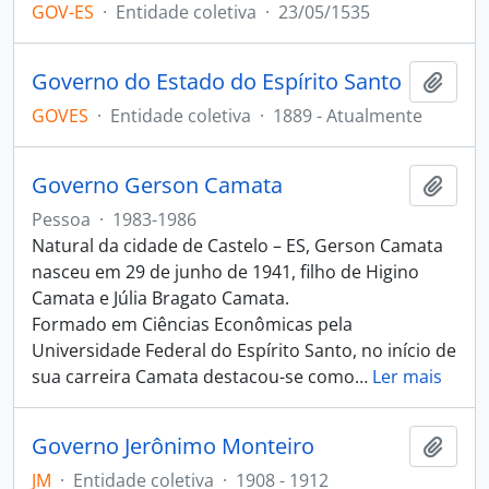
GOV-ES
·
Entidade coletiva
·
23/05/1535
Governo do Estado do Espírito Santo
Adici
GOVES
·
Entidade coletiva
·
1889 - Atualmente
Governo Gerson Camata
Adici
Pessoa
·
1983-1986
Natural da cidade de Castelo – ES, Gerson Camata
nasceu em 29 de junho de 1941, filho de Higino
Camata e Júlia Bragato Camata.
Formado em Ciências Econômicas pela
Universidade Federal do Espírito Santo, no início de
sua carreira Camata destacou-se como
…
Ler mais
Governo Jerônimo Monteiro
Adici
JM
·
Entidade coletiva
·
1908 - 1912