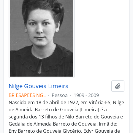
Nilge Gouveia Limeira
Adici
BR ESAPEES NGL
·
Pessoa
·
1909 - 2009
Nascida em 18 de abril de 1922, em Vitória-ES, Nilge
de Almeida Barreto de Gouveia [Limeira] é a
segunda dos 13 filhos de Nilo Barreto de Gouveia e
Gedália de Almeida Barreto de Gouveia. Irmã de:
Eny Barreto de Gouveia Glycério, Edyr Gouveia de