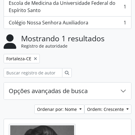
Escola de Medicina da Universidade Federal do
1
, 1 resultados
Espírito Santo
Colégio Nossa Senhora Auxiliadora
1
, 1 resultados
Mostrando 1 resultados
Registro de autoridade
Remover filtro:
Fortaleza-CE
Buscar
Opções avançadas de busca
Ordenar por: Nome
Ordem: Crescente