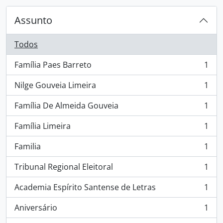
Assunto
Todos
Família Paes Barreto
1
, 1 resultados
Nilge Gouveia Limeira
1
, 1 resultados
Família De Almeida Gouveia
1
, 1 resultados
Família Limeira
1
, 1 resultados
Familia
1
, 1 resultados
Tribunal Regional Eleitoral
1
, 1 resultados
Academia Espírito Santense de Letras
1
, 1 resultados
Aniversário
1
, 1 resultados