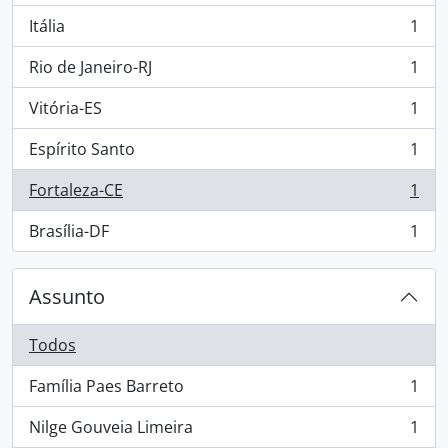
Itália
1
, 1 resultados
Rio de Janeiro-RJ
1
, 1 resultados
Vitória-ES
1
, 1 resultados
Espírito Santo
1
, 1 resultados
Fortaleza-CE
1
, 1 resultados
Brasília-DF
1
, 1 resultados
Assunto
Todos
Família Paes Barreto
1
, 1 resultados
Nilge Gouveia Limeira
1
, 1 resultados