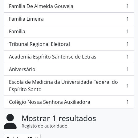
Família De Almeida Gouveia
1
, 1 resultados
Família Limeira
1
, 1 resultados
Familia
1
, 1 resultados
Tribunal Regional Eleitoral
1
, 1 resultados
Academia Espírito Santense de Letras
1
, 1 resultados
Aniversário
1
, 1 resultados
Escola de Medicina da Universidade Federal do
1
, 1 resultados
Espírito Santo
Colégio Nossa Senhora Auxiliadora
1
, 1 resultados
Mostrar 1 resultados
Registo de autoridade