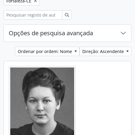
Remover filtro:
Fortaleza-CE
Pesquisar
Opções de pesquisa avançada
Ordenar por ordem: Nome
Direção: Ascendente