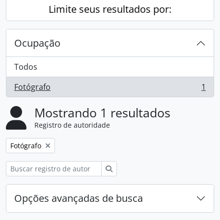
Limite seus resultados por:
Ocupação
Todos
Fotógrafo
1
, 1 resultados
Mostrando 1 resultados
Registro de autoridade
Remover filtro:
Fotógrafo
Buscar
Opções avançadas de busca