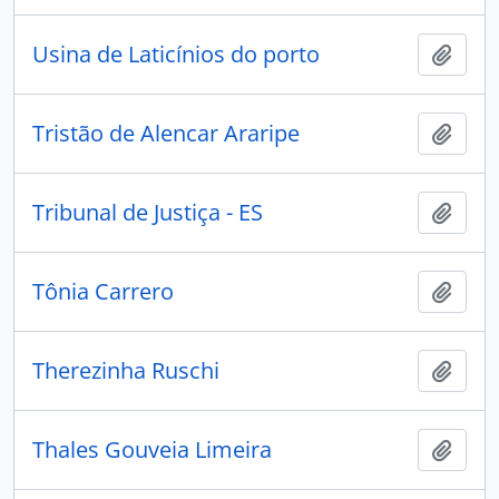
Usina de Laticínios do porto
Adici
Tristão de Alencar Araripe
Adici
Tribunal de Justiça - ES
Adici
Tônia Carrero
Adici
Therezinha Ruschi
Adici
Thales Gouveia Limeira
Adici