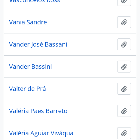
Vania Sandre
Adici
Vander José Bassani
Adici
Vander Bassini
Adici
Valter de Prá
Adici
Valéria Paes Barreto
Adici
Valéria Aguiar Viváqua
Adici