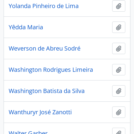
Yolanda Pinheiro de Lima
Adici
Yêdda Maria
Adici
Weverson de Abreu Sodré
Adici
Washington Rodrigues Limeira
Adici
Washington Batista da Silva
Adici
Wanthuryr José Zanotti
Adici
Walter Garber
Adici