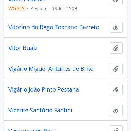
WGBES
·
Pessoa
·
1906 - 1909
Vitorino do Rego Toscano Barreto
Adici
Vitor Buaiz
Adici
Vigário Miguel Antunes de Brito
Adici
Vigário João Pinto Pestana
Adici
Vicente Santório Fantini
Adici
Vasconcelos Rosa
Adici