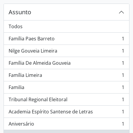
Assunto
Todos
Família Paes Barreto
1
, 1 resultados
Nilge Gouveia Limeira
1
, 1 resultados
Família De Almeida Gouveia
1
, 1 resultados
Família Limeira
1
, 1 resultados
Familia
1
, 1 resultados
Tribunal Regional Eleitoral
1
, 1 resultados
Academia Espírito Santense de Letras
1
, 1 resultados
Aniversário
1
, 1 resultados