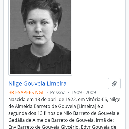
Nilge Gouveia Limeira
Adici
BR ESAPEES NGL
·
Pessoa
·
1909 - 2009
Nascida em 18 de abril de 1922, em Vitória-ES, Nilge
de Almeida Barreto de Gouveia [Limeira] é a
segunda dos 13 filhos de Nilo Barreto de Gouveia e
Gedália de Almeida Barreto de Gouveia. Irmã de:
Eny Barreto de Gouveia Glycério, Edyr Gouveia de