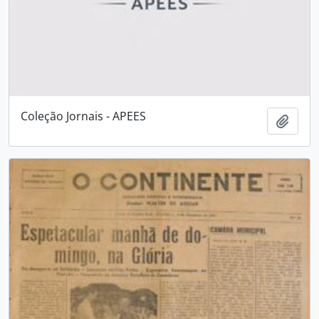
Coleção Jornais - APEES
Adici