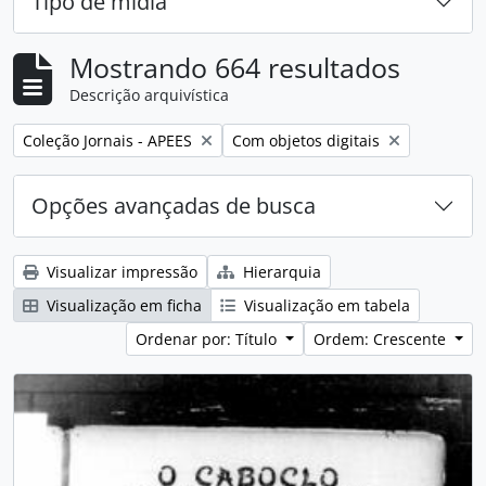
Tipo de mídia
Mostrando 664 resultados
Descrição arquivística
Remover filtro:
Remover filtro:
Coleção Jornais - APEES
Com objetos digitais
Opções avançadas de busca
Visualizar impressão
Hierarquia
Visualização em ficha
Visualização em tabela
Ordenar por: Título
Ordem: Crescente