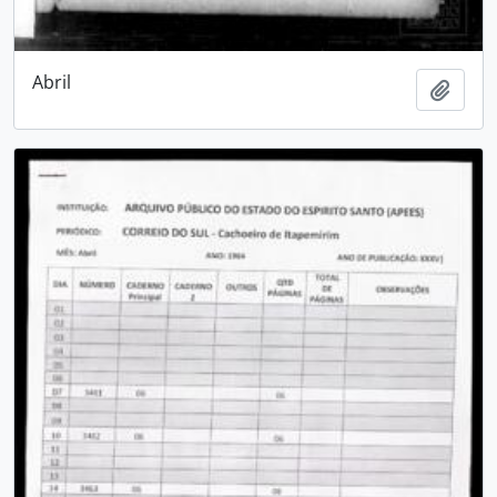
Abril
Adici