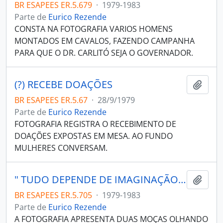
BR ESAPEES ER.5.679
·
1979-1983
Parte de
Eurico Rezende
CONSTA NA FOTOGRAFIA VARIOS HOMENS
MONTADOS EM CAVALOS, FAZENDO CAMPANHA
PARA QUE O DR. CARLITÓ SEJA O GOVERNADOR.
(?) RECEBE DOAÇÕES
Adici
BR ESAPEES ER.5.67
·
28/9/1979
Parte de
Eurico Rezende
FOTOGRAFIA REGISTRA O RECEBIMENTO DE
DOAÇÕES EXPOSTAS EM MESA. AO FUNDO
MULHERES CONVERSAM.
" TUDO DEPENDE DE IMAGINAÇÃO" ( LIGIA LOUREIRO) ; PESSOAS OLHANDO VITRINES; ES COMPORTAMENTO P 31.
Adici
BR ESAPEES ER.5.705
·
1979-1983
Parte de
Eurico Rezende
A FOTOGRAFIA APRESENTA DUAS MOÇAS OLHANDO