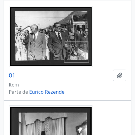
01
Adici
Item
Parte de
Eurico Rezende