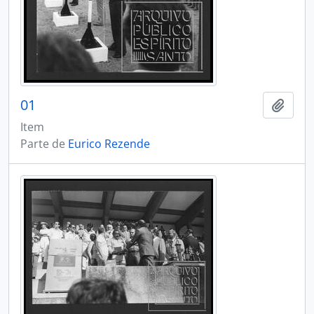
01
Adici
Item
Parte de
Eurico Rezende