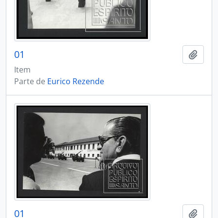
01
Adici
Item
Parte de
Eurico Rezende
01
Adici