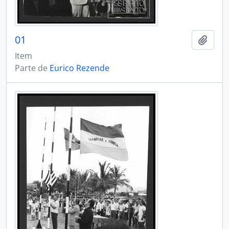
01
Adici
Item
Parte de
Eurico Rezende