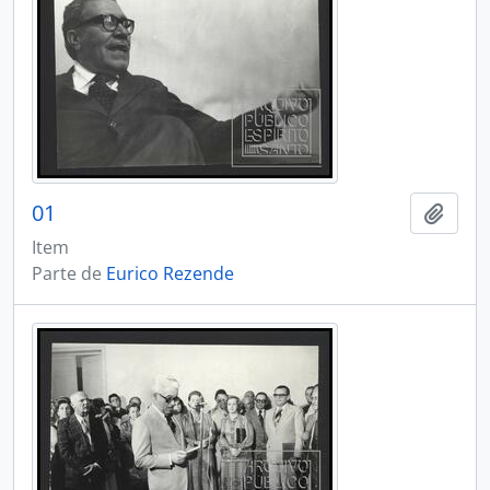
01
Adici
Item
Parte de
Eurico Rezende