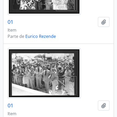
01
Adici
Item
Parte de
Eurico Rezende
01
Adici
Item