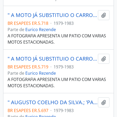
" A MOTO JÁ SUBSTITUIO O CARRO. COMPENSA?" ( POR CARLOS HENRIQUE GOBBI); ECONOMIA P. 56.ES.
Adici
BR ESAPEES ER.5.718
·
1979-1983
Parte de
Eurico Rezende
A FOTOGRAFIA APRESENTA UM PATIO COM VARIAS
MOTOS ESTACIONADAS.
" A MOTO JÁ SUBSTITUIO O CARRO. COMPENSA?" ( POR CARLOS HENRIQUE GOBBI); MOTO VITÓRIA = AV. MARECHAL CAMPOS; ECONOMIA P. 56.ES.
Adici
BR ESAPEES ER.5.719
·
1979-1983
Parte de
Eurico Rezende
A FOTOGRAFIA APRESENTA UM PATIO COM VARIAS
MOTOS ESTACIONADAS.
" AUGUSTO COELHO DA SILVA.; 'PANCAS: GARIMPEIROS ESPERAM PELA SORTE' ( POR GRACIANO DANTAS).; P. 28 GARIMPO."
Adici
BR ESAPEES ER.5.697
·
1979-1983
Parte de
Eurico Rezende