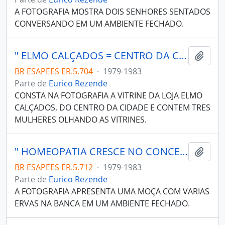
A FOTOGRAFIA MOSTRA DOIS SENHORES SENTADOS
CONVERSANDO EM UM AMBIENTE FECHADO.
" ELMO CALÇADOS = CENTRO DA CIDADE".
Adici
BR ESAPEES ER.5.704
·
1979-1983
Parte de
Eurico Rezende
CONSTA NA FOTOGRAFIA A VITRINE DA LOJA ELMO
CALÇADOS, DO CENTRO DA CIDADE E CONTEM TRES
MULHERES OLHANDO AS VITRINES.
" HOMEOPATIA CRESCE NO CONCEITO POPULAR" (POR NELSA AMARAL); MEDICINA P.25. ES.
Adici
BR ESAPEES ER.5.712
·
1979-1983
Parte de
Eurico Rezende
A FOTOGRAFIA APRESENTA UMA MOÇA COM VARIAS
ERVAS NA BANCA EM UM AMBIENTE FECHADO.