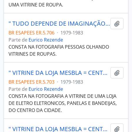
UMA VITRINE DE ROUPA.
" TUDO DEPENDE DE IMAGINAÇÃO" ( LIGIA LOUREIRO); ES COMPORTAMENTO P 31.
Adici
BR ESAPEES ER.5.706
·
1979-1983
Parte de
Eurico Rezende
CONSTA NA FOTOGRAFIA PESSOAS OLHANDO
VITRINES DE ROUPAS.
" VITRINE DA LOJA MESBLA = CENTRO DE VITÓRIA ES".
Adici
BR ESAPEES ER.5.703
·
1979-1983
Parte de
Eurico Rezende
CONSTA NA FOTOGRAFIA A VITRINE DE UMA LOJA
DE ELETRO ELETRONICOS, PANELAS E BANDEIJAS,
DO CENTRO DA CIDADE.
" VITRINE DA LOJA MESBLA = CENTRO DE VITÓRIA ES".
Adici