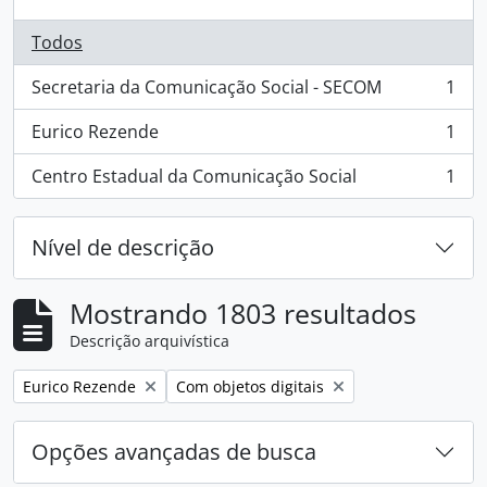
Todos
Secretaria da Comunicação Social - SECOM
1
, 1 resultados
Eurico Rezende
1
, 1 resultados
Centro Estadual da Comunicação Social
1
, 1 resultados
Nível de descrição
Mostrando 1803 resultados
Descrição arquivística
Remover filtro:
Remover filtro:
Eurico Rezende
Com objetos digitais
Opções avançadas de busca