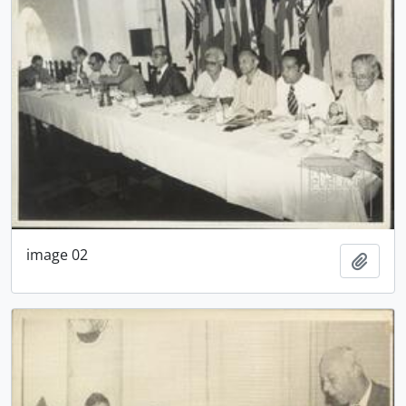
image 02
Adici