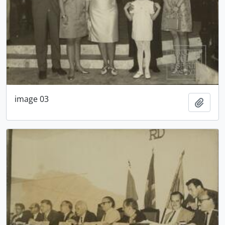
image 03
Adici