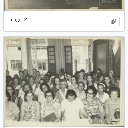
image 04
Adici