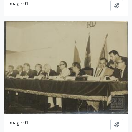
image 01
Adici
image 01
Adici