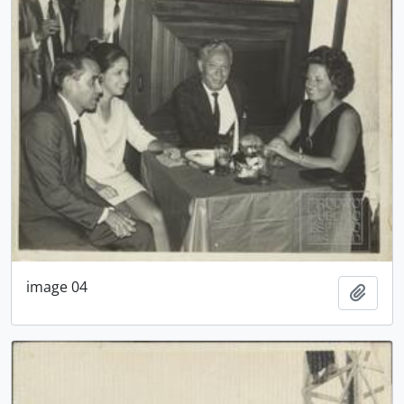
image 04
Adici