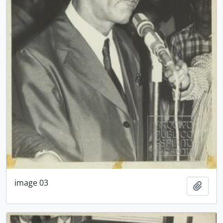
image 03
Adici