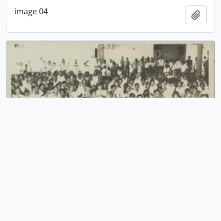
image 04
Adici
image 05
Adici