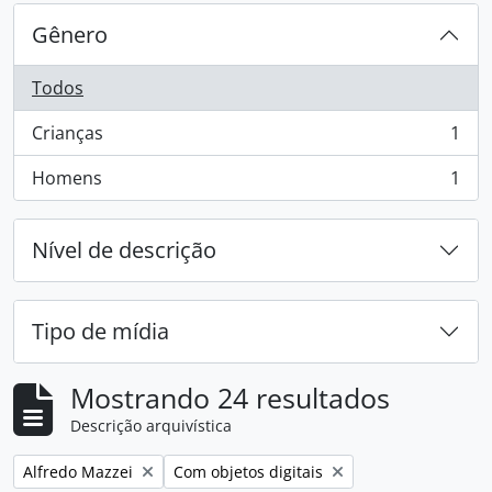
Gênero
Todos
Crianças
1
, 1 resultados
Homens
1
, 1 resultados
Nível de descrição
Tipo de mídia
Mostrando 24 resultados
Descrição arquivística
Remover filtro:
Remover filtro:
Alfredo Mazzei
Com objetos digitais