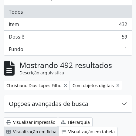
Todos
Item
432
, 432 resultados
Dossiê
59
, 59 resultados
Fundo
1
, 1 resultados
Mostrando 492 resultados
Descrição arquivística
Remover filtro:
Remover filtro:
Christiano Dias Lopes Filho
Com objetos digitais
Opções avançadas de busca
Visualizar impressão
Hierarquia
Visualização em ficha
Visualização em tabela