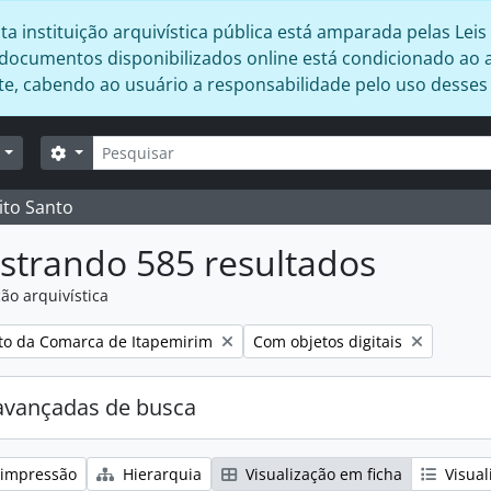
 instituição arquivística pública está amparada pelas Leis 
s documentos disponibilizados online está condicionado ao 
ente, cabendo ao usuário a responsabilidade pelo uso desse
Buscar
Opções de busca
r
ito Santo
strando 585 resultados
ão arquivística
:
Remover filtro:
ito da Comarca de Itapemirim
Com objetos digitais
avançadas de busca
 impressão
Hierarquia
Visualização em ficha
Visual