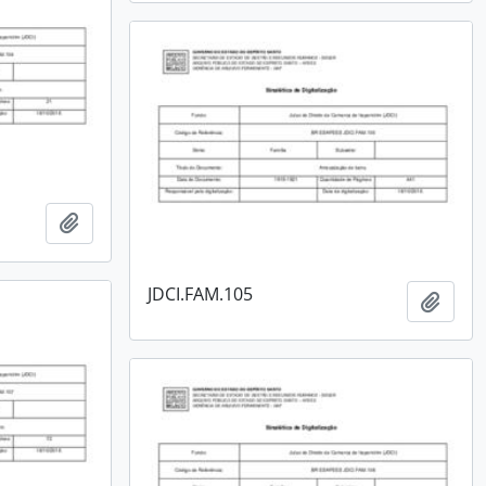
Adicionar a área de transferência
JDCI.FAM.105
Adici