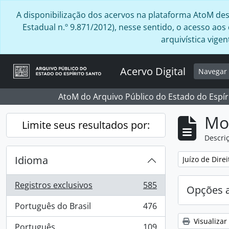
Skip to main content
A disponibilização dos acervos na plataforma AtoM desta
Estadual n.º 9.871/2012), nesse sentido, o acesso ao
arquivística vig
Acervo Digital
Navega
AtoM do Arquivo Público do Estado do Espír
Mo
Limite seus resultados por:
Descriç
Idioma
Remover filtro
Juízo de Dire
Registros exclusivos
585
Opções 
, 585 resultados
Português do Brasil
476
, 476 resultados
Visualizar
Português
109