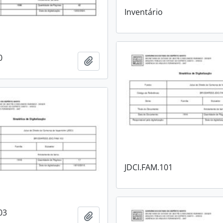
Inventário
0
Adicionar a área de transferência
JDCI.FAM.101
03
Adicionar a área de transferência