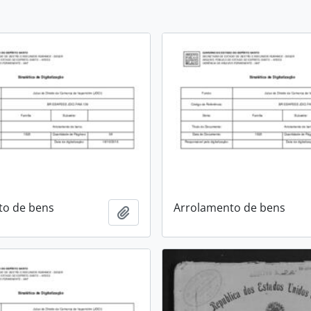
to de bens
Arrolamento de bens
Adicionar a área de transferência