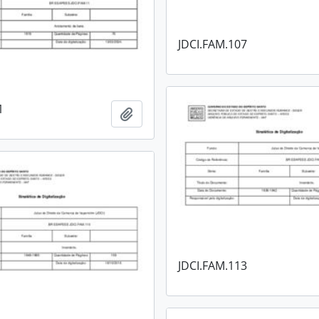
JDCI.FAM.107
1
Adicionar a área de transferência
JDCI.FAM.113