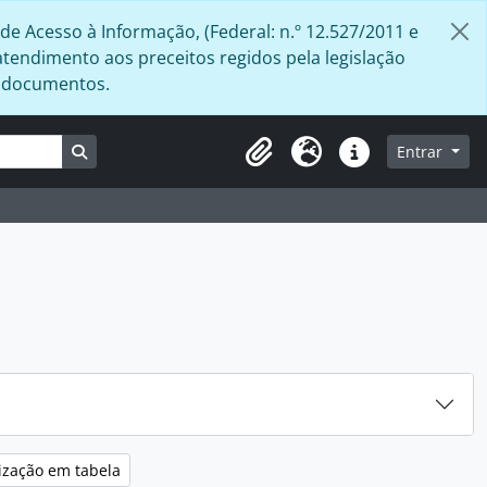
de Acesso à Informação, (Federal: n.º 12.527/2011 e
atendimento aos preceitos regidos pela legislação
s documentos.
Busque na página de navegação
Entrar
Área de Transferência
Idioma
Atalhos
ização em tabela