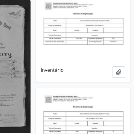
Inventário
Adici