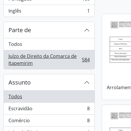
, 109 resultados
Inglês
1
, 1 resultados
Parte de
Todos
Juízo de Direito da Comarca de
584
, 584 resultados
Itapemirim
Assunto
Arrolamen
Todos
Escravidão
8
, 8 resultados
Comércio
8
, 8 resultados