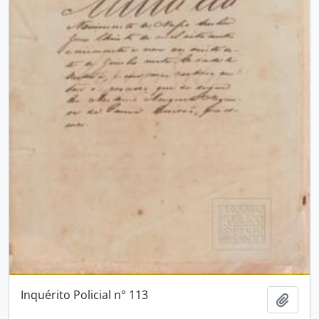
Inquérito Policial n° 113
Adici