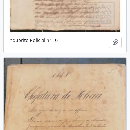
Inquérito Policial n° 10
Adici