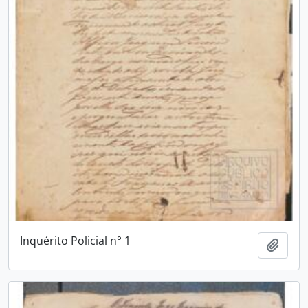
Inquérito Policial n° 1
Adici