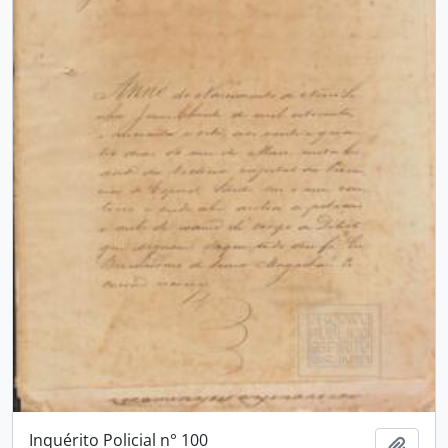
Inquérito Policial n° 100
Adici