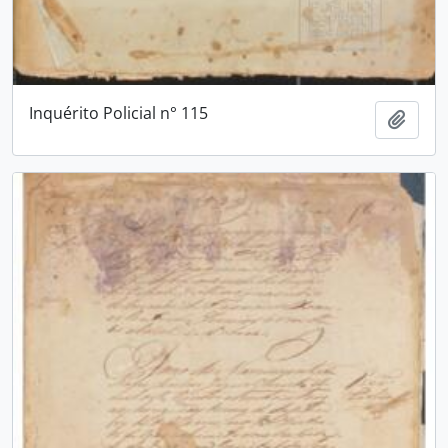
Inquérito Policial n° 115
Adici