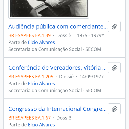
Audiência pública com comerciantes, Palácio Anchieta, Vitória
Adici
BR ESAPEES EA.1.39
·
Dossiê
·
1975 - 1979*
Parte de
Elcio Alvares
Secretaria da Comunicação Social - SECOM
Conferência de Vereadores, Vitória ES
Adici
BR ESAPEES EA.1.205
·
Dossiê
·
14/09/1977
Parte de
Elcio Alvares
Secretaria da Comunicação Social - SECOM
Congresso da Internacional Congress and Convention Association, Guarapari
Adici
BR ESAPEES EA.1.67
·
Dossiê
Parte de
Elcio Alvares