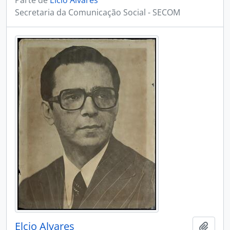
Parte de
Elcio Alvares
Secretaria da Comunicação Social - SECOM
Elcio Alvares
Adici