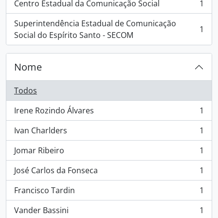
Centro Estadual da Comunicação Social
1
, 1 resultados
Superintendência Estadual de Comunicação
1
, 1 resultados
Social do Espírito Santo - SECOM
Nome
Todos
Irene Rozindo Álvares
1
, 1 resultados
Ivan Charlders
1
, 1 resultados
Jomar Ribeiro
1
, 1 resultados
José Carlos da Fonseca
1
, 1 resultados
Francisco Tardin
1
, 1 resultados
Vander Bassini
1
, 1 resultados