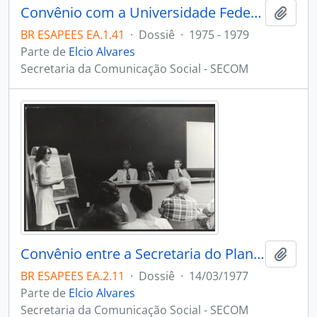
Convênio com a Universidade Federel do Rio de Janeiro, UFRJ, Vitória
Adici
BR ESAPEES EA.1.41
·
Dossiê
·
1975 - 1979
Parte de
Elcio Alvares
Secretaria da Comunicação Social - SECOM
Convênio entre a Secretaria do Planejamento, Secretaria de Educação e Prefeituras, Vitória
Adici
BR ESAPEES EA.2.11
·
Dossiê
·
14/03/1977
Parte de
Elcio Alvares
Secretaria da Comunicação Social - SECOM