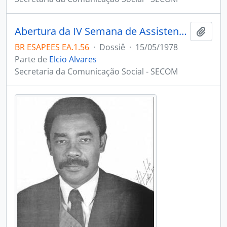
Abertura da IV Semana de Assistentes Sociais, Vitória
Adici
BR ESAPEES EA.1.56
·
Dossiê
·
15/05/1978
Parte de
Elcio Alvares
Secretaria da Comunicação Social - SECOM