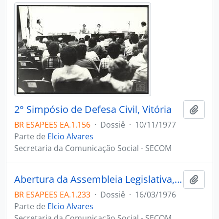
2° Simpósio de Defesa Civil, Vitória
Adici
BR ESAPEES EA.1.156
·
Dossiê
·
10/11/1977
Parte de
Elcio Alvares
Secretaria da Comunicação Social - SECOM
Abertura da Assembleia Legislativa, Vitória
Adici
BR ESAPEES EA.1.233
·
Dossiê
·
16/03/1976
Parte de
Elcio Alvares
Secretaria da Comunicação Social - SECOM