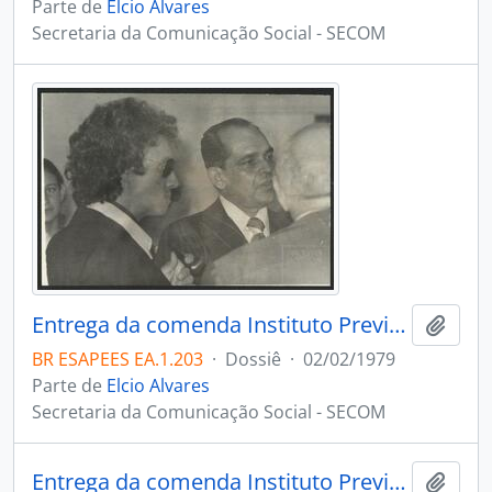
Parte de
Elcio Alvares
Secretaria da Comunicação Social - SECOM
Entrega da comenda Instituto Previdência Jerônimo Monteiro ao cantor Roberto Carlos, Vitória ES
Adici
BR ESAPEES EA.1.203
·
Dossiê
·
02/02/1979
Parte de
Elcio Alvares
Secretaria da Comunicação Social - SECOM
Entrega da comenda Instituto Previdência Jerônimo Monteiro IPAJM ao Ministro do Planejamento João Paulo Reis Veloso e ao Presidente do Banco Nacional de Desenvolvimento BANDES, Marcus Viana, Palácio Anchieta, Vitória ES
Adici