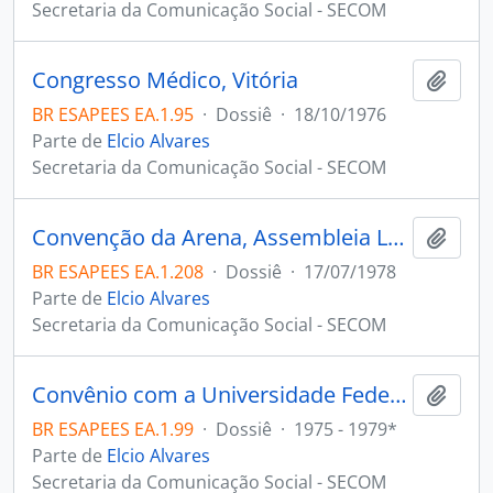
Secretaria da Comunicação Social - SECOM
Congresso Médico, Vitória
Adici
BR ESAPEES EA.1.95
·
Dossiê
·
18/10/1976
Parte de
Elcio Alvares
Secretaria da Comunicação Social - SECOM
Convenção da Arena, Assembleia Legislativa, Vitória ES
Adici
BR ESAPEES EA.1.208
·
Dossiê
·
17/07/1978
Parte de
Elcio Alvares
Secretaria da Comunicação Social - SECOM
Convênio com a Universidade Federal do Espírito Santo - UFES, Vitória
Adici
BR ESAPEES EA.1.99
·
Dossiê
·
1975 - 1979*
Parte de
Elcio Alvares
Secretaria da Comunicação Social - SECOM