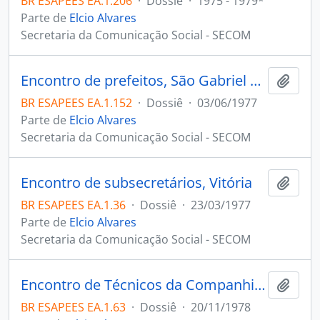
BR ESAPEES EA.1.206
·
Dossiê
·
1975 - 1979*
Parte de
Elcio Alvares
Secretaria da Comunicação Social - SECOM
Encontro de prefeitos, São Gabriel da Palha
Adici
BR ESAPEES EA.1.152
·
Dossiê
·
03/06/1977
Parte de
Elcio Alvares
Secretaria da Comunicação Social - SECOM
Encontro de subsecretários, Vitória
Adici
BR ESAPEES EA.1.36
·
Dossiê
·
23/03/1977
Parte de
Elcio Alvares
Secretaria da Comunicação Social - SECOM
Encontro de Técnicos da Companhia Habitacional do Espírito Santo COHAB, Vitória
Adici
BR ESAPEES EA.1.63
·
Dossiê
·
20/11/1978