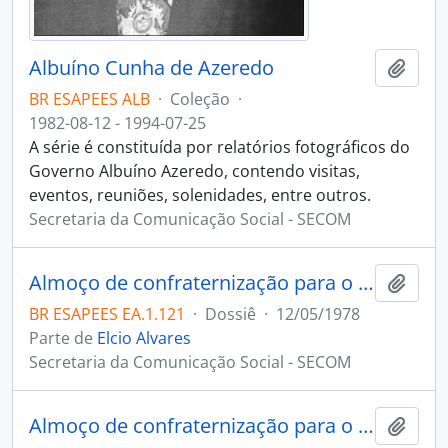
Albuíno Cunha de Azeredo
Adici
BR ESAPEES ALB
·
Coleção
·
1982-08-12 - 1994-07-25
A série é constituída por relatórios fotográficos do
Governo Albuíno Azeredo, contendo visitas,
eventos, reuniões, solenidades, entre outros.
Secretaria da Comunicação Social - SECOM
Almoço de confraternização para o Secretario do Interior e Transportes Belmiro Teixeira Pimenta, Vitória ES
Adici
BR ESAPEES EA.1.121
·
Dossiê
·
12/05/1978
Parte de
Elcio Alvares
Secretaria da Comunicação Social - SECOM
Almoço de confraternização para o Secretario do Interior e Transportes Belmiro Teixeira Pimenta, Vitória ES
Adici