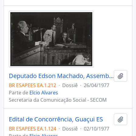
Deputado Edson Machado, Assembleia Legislativa, Vitória ES
Adici
BR ESAPEES EA.1.212
·
Dossiê
·
26/04/1977
Parte de
Elcio Alvares
Secretaria da Comunicação Social - SECOM
Edital de Concorrência, Guaçui ES
Adici
BR ESAPEES EA.1.124
·
Dossiê
·
02/10/1977