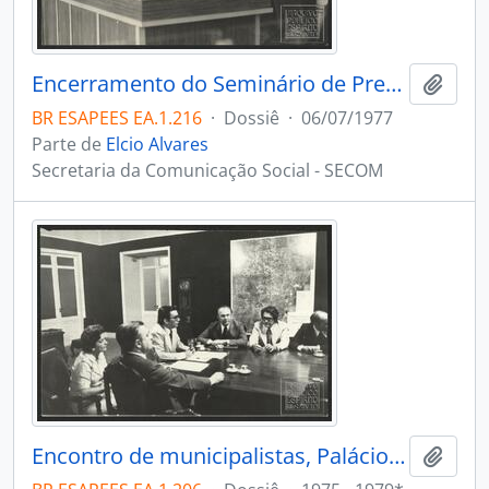
Encerramento do Seminário de Prefeito, Vila Velha ES
Adici
BR ESAPEES EA.1.216
·
Dossiê
·
06/07/1977
Parte de
Elcio Alvares
Secretaria da Comunicação Social - SECOM
Encontro de municipalistas, Palácio Anchieta, Vitória ES
Adici