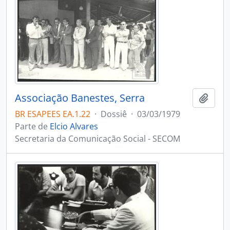
Associação Banestes, Serra
Adici
BR ESAPEES EA.1.22
·
Dossiê
·
03/03/1979
Parte de
Elcio Alvares
Secretaria da Comunicação Social - SECOM