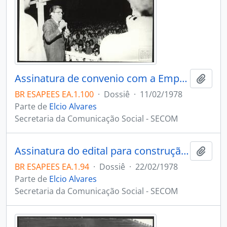
Assinatura de convenio com a Empresa Aracruz, Aracruz
Adici
BR ESAPEES EA.1.100
·
Dossiê
·
11/02/1978
Parte de
Elcio Alvares
Secretaria da Comunicação Social - SECOM
Assinatura do edital para construção de escolas no interior do estado, Vitória
Adici
BR ESAPEES EA.1.94
·
Dossiê
·
22/02/1978
Parte de
Elcio Alvares
Secretaria da Comunicação Social - SECOM