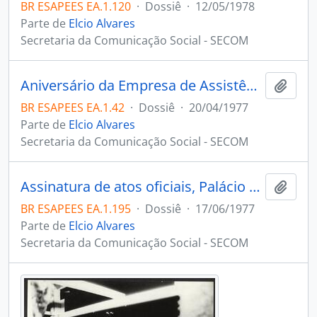
BR ESAPEES EA.1.120
·
Dossiê
·
12/05/1978
Parte de
Elcio Alvares
Secretaria da Comunicação Social - SECOM
Aniversário da Empresa de Assistência Técnica e Extensão Rural do Espírito Santo EMATER, Vitória
Adici
BR ESAPEES EA.1.42
·
Dossiê
·
20/04/1977
Parte de
Elcio Alvares
Secretaria da Comunicação Social - SECOM
Assinatura de atos oficiais, Palácio Anchieta Vitória ES
Adici
BR ESAPEES EA.1.195
·
Dossiê
·
17/06/1977
Parte de
Elcio Alvares
Secretaria da Comunicação Social - SECOM