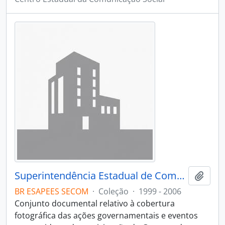
Superintendência Estadual de Comunicação Social do Espírito Santo - SECOM
Adici
BR ESAPEES SECOM
·
Coleção
·
1999 - 2006
Conjunto documental relativo à cobertura
fotográfica das ações governamentais e eventos