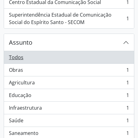
Centro Estadual da Comunicação Social
1
, 1 resultados
Superintendência Estadual de Comunicação
1
, 1 resultados
Social do Espírito Santo - SECOM
Assunto
Todos
Obras
1
, 1 resultados
Agricultura
1
, 1 resultados
Educação
1
, 1 resultados
Infraestrutura
1
, 1 resultados
Saúde
1
, 1 resultados
Saneamento
1
, 1 resultados