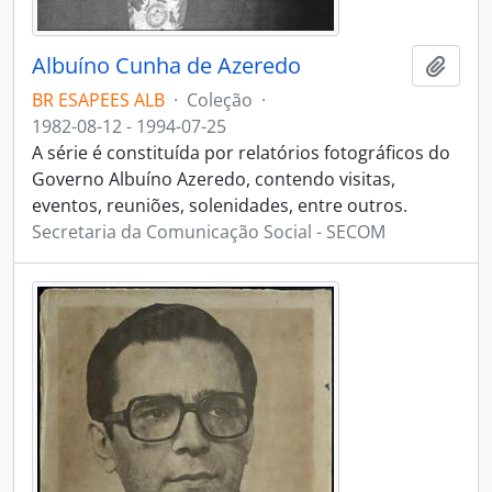
Albuíno Cunha de Azeredo
Adici
BR ESAPEES ALB
·
Coleção
·
1982-08-12 - 1994-07-25
A série é constituída por relatórios fotográficos do
Governo Albuíno Azeredo, contendo visitas,
eventos, reuniões, solenidades, entre outros.
Secretaria da Comunicação Social - SECOM