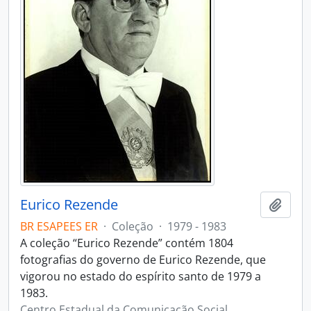
Eurico Rezende
Adici
BR ESAPEES ER
·
Coleção
·
1979 - 1983
A coleção “Eurico Rezende” contém 1804
fotografias do governo de Eurico Rezende, que
vigorou no estado do espírito santo de 1979 a
1983.
Centro Estadual da Comunicação Social