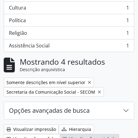
Cultura
1
, 1 resultados
Política
1
, 1 resultados
Religião
1
, 1 resultados
Assistência Social
1
, 1 resultados
Mostrando 4 resultados
Descrição arquivística
Remover filtro:
Somente descrições em nível superior
Remover filtro:
Secretaria da Comunicação Social - SECOM
Opções avançadas de busca
Visualizar impressão
Hierarquia