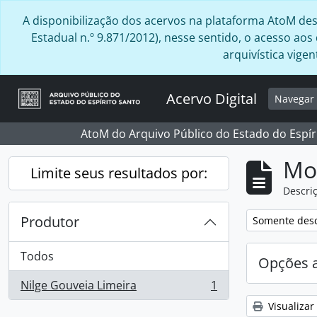
Skip to main content
A disponibilização dos acervos na plataforma AtoM desta
Estadual n.º 9.871/2012), nesse sentido, o acesso ao
arquivística vig
Acervo Digital
Navega
AtoM do Arquivo Público do Estado do Espír
Mo
Limite seus resultados por:
Descriç
Produtor
Remover filtro
Somente desc
Todos
Opções 
Nilge Gouveia Limeira
1
, 1 resultados
Visualizar