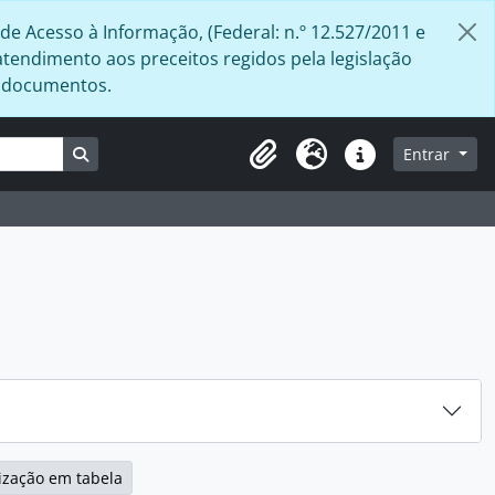
de Acesso à Informação, (Federal: n.º 12.527/2011 e
atendimento aos preceitos regidos pela legislação
s documentos.
Busque na página de navegação
Entrar
Área de Transferência
Idioma
Atalhos
ização em tabela