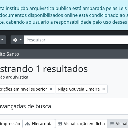
 instituição arquivística pública está amparada pelas Leis 
s documentos disponibilizados online está condicionado ao 
ente, cabendo ao usuário a responsabilidade pelo uso desse
Buscar
Opções de busca
r
ito Santo
strando 1 resultados
ão arquivística
:
Remover filtro:
rições em nível superior
Nilge Gouveia Limeira
avançadas de busca
 impressão
Hierarquia
Visualização em ficha
Visual