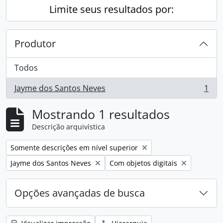
Limite seus resultados por:
Produtor
Todos
Jayme dos Santos Neves
1
, 1 resultados
Mostrando 1 resultados
Descrição arquivística
Remover filtro:
Somente descrições em nível superior
Remover filtro:
Remover filtro:
Jayme dos Santos Neves
Com objetos digitais
Opções avançadas de busca