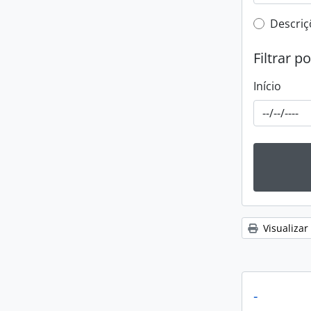
Filtro 
Descriç
Filtrar p
Início
Visualizar
-