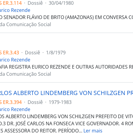
 ER.3.114
·
Dossiê
·
30/04/1980
urico Rezende
 SENADOR FLÁVIO DE BRITO (AMAZONAS) EM CONVERSA C
 da Comunicação Social
 ER.3.43
·
Dossiê
·
1/8/1979
urico Rezende
FIA REGISTRA EURICO REZENDE E OUTRAS AUTORIDADES R
 da Comunicação Social
 ER.3.394
·
Dossiê
·
1979-1983
urico Rezende
OS ALBERTO LINDEMBERG VON SCHILZGEN PREFEITO DE VIT
.3 DR. JOSÉ CARLOS NA FONSECA VICE GOVERNADOR. 4 RO
 ASSESSORA DO REITOR. PERÍODO
…
Ler mais