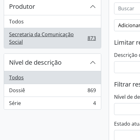
Produtor
Todos
Adicionar
Secretaria da Comunicação
873
, 873 resultados
Limitar r
Social
Descrição 
Nível de descrição
Todos
Filtrar r
Dossiê
869
, 869 resultados
Nível de d
Série
4
, 4 resultados
Estado atua