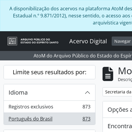
Skip to main content
A disponibilização dos acervos na plataforma AtoM desta
Estadual n.º 9.871/2012), nesse sentido, o acesso ao
arquivística vig
Acervo Digital
Navega
AtoM do Arquivo Público do Estado do Espír
Mo
Limite seus resultados por:
Descriç
Idioma
Remover filtro
Secretaria d
Registros exclusivos
873
Opções 
, 873 resultados
Português do Brasil
873
, 873 resultados
Encontra