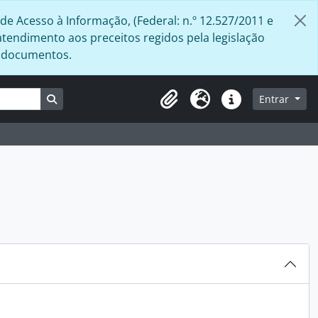
de Acesso à Informação, (Federal: n.º 12.527/2011 e
atendimento aos preceitos regidos pela legislação
s documentos.
Busque na página de navegação
Entrar
Área de Transferência
Idioma
Atalhos