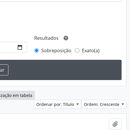
Resultados
Sobreposição
Exato(a)
ização em tabela
Ordenar por: Título
Ordem: Crescente
Adici