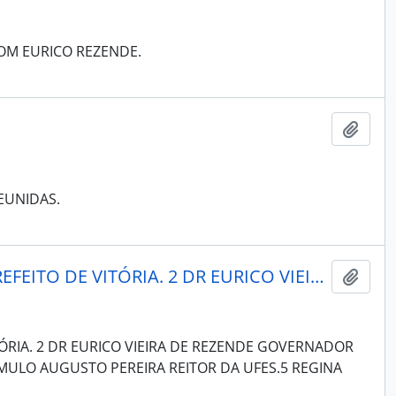
OM EURICO REZENDE.
Adici
EUNIDAS.
1 DR CARLOS ALBERTO LINDEMBERG VON SCHILZGEN PREFEITO DE VITÓRIA. 2 DR EURICO VIEIRA DE REZENDE GOVERNADOR DO ESTADO.3 DR. JOSÉ CARLOS NA FONSECA VICE GOVERNADOR. 4 ROMULO AUGUSTO PEREIRA REITOR DA UFES.5 REGINA MAGALHÃES ASSESSORA DO REITOR. PERÍODO 1979
Adici
ÓRIA. 2 DR EURICO VIEIRA DE REZENDE GOVERNADOR
MULO AUGUSTO PEREIRA REITOR DA UFES.5 REGINA