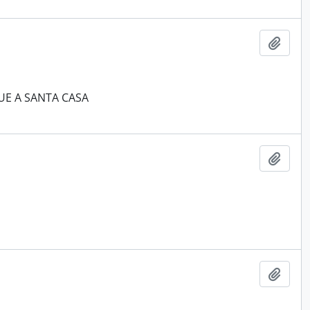
Adici
E A SANTA CASA
Adici
Adici