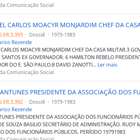
 da Comunicação Social
 ER.3.393
·
Dossiê
·
1979-1983
urico Rezende
CEL CARLOS MOACYR MONJARDIM CHEF DA CASA MILITAR.3 G
SANTOS EX GOVERNADOR. 6 HAMILTON REBELO PRESIDEN
R DO E. SÃO PAULO.8 DAVID ZANOTTI
…
Ler mais
 da Comunicação Social
 ER.3.392
·
Dossiê
·
1979-1983
urico Rezende
UNES PRESIDENTE DA ASSOCIAÇÃO DOS FUNCIONÁRIOS PÚB
E SOUZA BASILIO SECRETÁRIO DE ADMINISTRAÇÃO. RUDY 
O DOS FUNCIONÁRIOS PÚBLICOS. PERÍODO 19791983
 da Comunicação Social