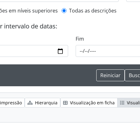
de descrição de nível superior
ões em níveis superiores
Todas as descrições
or intervalo de datas:
Fim
 impressão
Hierarquia
Visualização em ficha
Visual