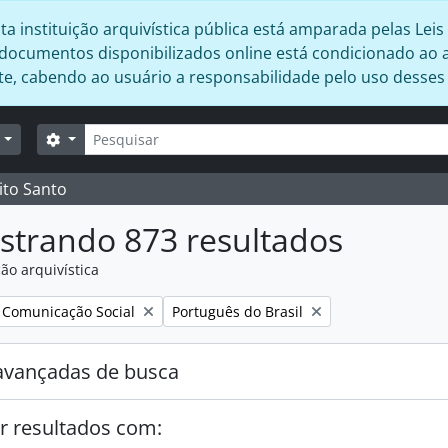
 instituição arquivística pública está amparada pelas Leis 
s documentos disponibilizados online está condicionado ao 
ente, cabendo ao usuário a responsabilidade pelo uso desse
Buscar
Opções de busca
r
ito Santo
strando 873 resultados
ão arquivística
:
Remover filtro:
a Comunicação Social
Português do Brasil
avançadas de busca
r resultados com: