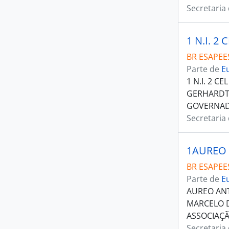
Secretaria
BR ESAPEES
Parte de
E
1 N.I. 2 
GERHARDT 
GOVERNADO
Secretaria
BR ESAPEES
Parte de
E
AUREO ANT
MARCELO D
ASSOCIAÇÃ
Secretaria