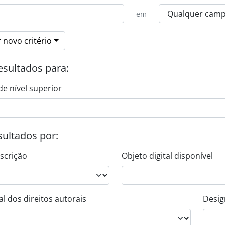
em
 novo critério
esultados para:
de nível superior
esultados por:
escrição
Objeto digital disponível
l dos direitos autorais
Desig