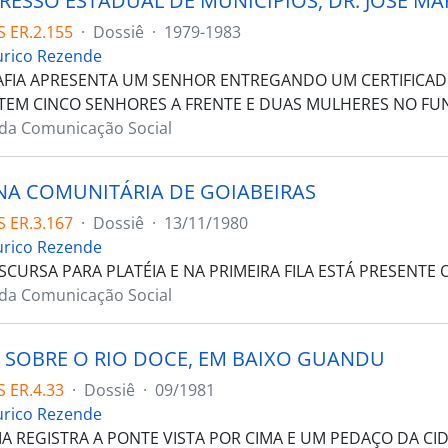
 ER.2.155
·
Dossiê
·
1979-1983
urico Rezende
FIA APRESENTA UM SENHOR ENTREGANDO UM CERTIFICAD
TEM CINCO SENHORES A FRENTE E DUAS MULHERES NO FU
 da Comunicação Social
NA COMUNITÁRIA DE GOIABEIRAS
 ER.3.167
·
Dossiê
·
13/11/1980
urico Rezende
CURSA PARA PLATÉIA E NA PRIMEIRA FILA ESTÁ PRESENTE
 da Comunicação Social
 SOBRE O RIO DOCE, EM BAIXO GUANDU
 ER.4.33
·
Dossiê
·
09/1981
urico Rezende
A REGISTRA A PONTE VISTA POR CIMA E UM PEDAÇO DA CI