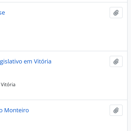
se
Adici
gislativo em Vitória
Adici
 Vitória
mo Monteiro
Adici