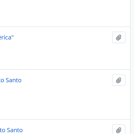
rica"
Adici
to Santo
Adici
ito Santo
Adici