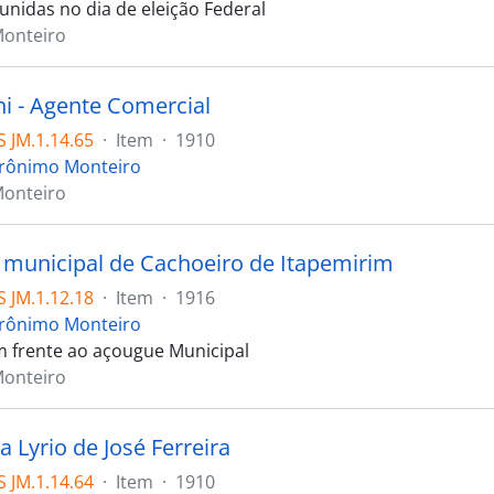
unidas no dia de eleição Federal
Monteiro
ni - Agente Comercial
 JM.1.14.65
·
Item
·
1910
erônimo Monteiro
Monteiro
municipal de Cachoeiro de Itapemirim
 JM.1.12.18
·
Item
·
1916
erônimo Monteiro
 frente ao açougue Municipal
Monteiro
ia Lyrio de José Ferreira
 JM.1.14.64
·
Item
·
1910