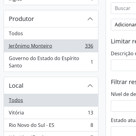
, 1 resultados
Produtor
Adicionar
Todos
Limitar r
Jerônimo Monteiro
336
, 336 resultados
Descrição 
Governo do Estado do Espírito
1
, 1 resultados
Santo
Filtrar r
Local
Nível de d
Todos
Vitória
13
, 13 resultados
Estado atua
Rio Novo do Sul - ES
8
, 8 resultados