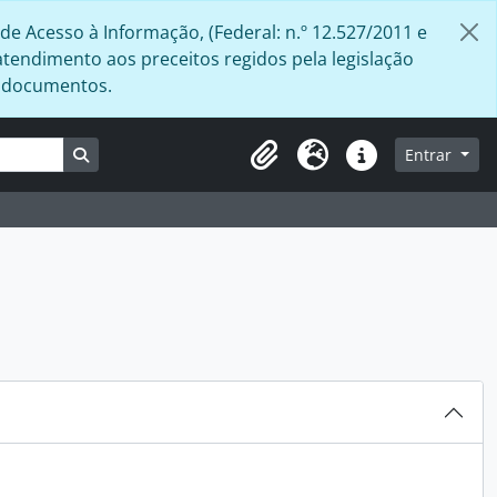
de Acesso à Informação, (Federal: n.º 12.527/2011 e
atendimento aos preceitos regidos pela legislação
s documentos.
Busque na página de navegação
Entrar
Área de Transferência
Idioma
Atalhos