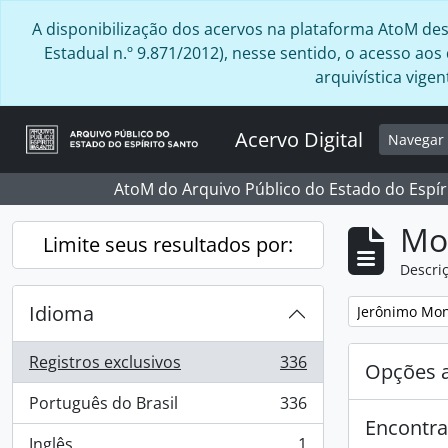
Skip to main content
A disponibilização dos acervos na plataforma AtoM desta
Estadual n.º 9.871/2012), nesse sentido, o acesso ao
arquivística vig
Acervo Digital
Navega
AtoM do Arquivo Público do Estado do Espír
Mo
Limite seus resultados por:
Descriç
Idioma
Remover filtro
Jerônimo Mon
Registros exclusivos
336
Opções 
, 336 resultados
Português do Brasil
336
, 336 resultados
Encontra
Inglês
1