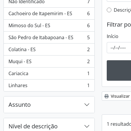
Não Identificado
7
, 7 resultados
Filtro 
Descriç
Cachoeiro de Itapemirim - ES
6
, 6 resultados
Filtrar p
Mimoso do Sul - ES
6
, 6 resultados
Início
São Pedro de Itabapoana - ES
5
, 5 resultados
Colatina - ES
2
, 2 resultados
Muqui - ES
2
, 2 resultados
Cariacica
1
, 1 resultados
Linhares
1
, 1 resultados
Visualizar
Assunto
1 resultad
Nível de descrição