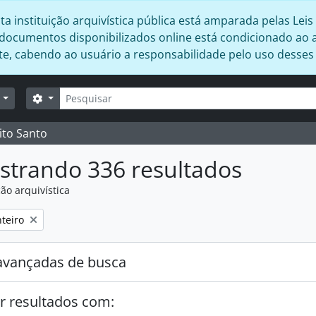
 instituição arquivística pública está amparada pelas Leis 
s documentos disponibilizados online está condicionado ao 
ente, cabendo ao usuário a responsabilidade pelo uso desse
Buscar
Opções de busca
r
ito Santo
strando 336 resultados
ão arquivística
:
teiro
avançadas de busca
r resultados com: