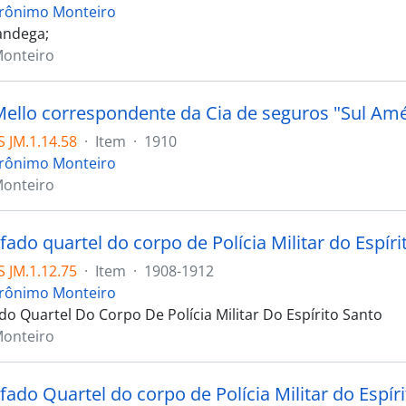
erônimo Monteiro
andega;
Monteiro
Mello correspondente da Cia de seguros "Sul Amé
 JM.1.14.58
·
Item
·
1910
erônimo Monteiro
Monteiro
ado quartel do corpo de Polícia Militar do Espíri
 JM.1.12.75
·
Item
·
1908-1912
erônimo Monteiro
do Quartel Do Corpo De Polícia Militar Do Espírito Santo
Monteiro
ado Quartel do corpo de Polícia Militar do Espír