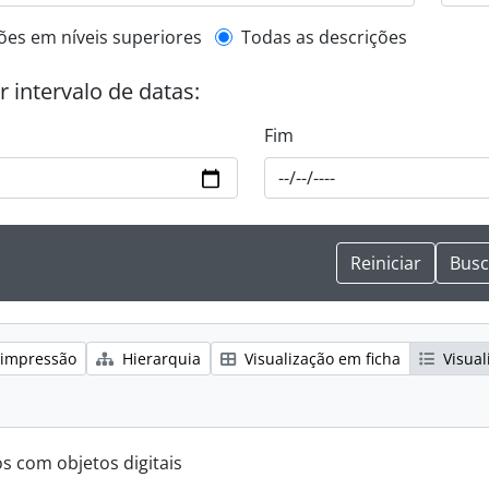
de descrição de nível superior
ões em níveis superiores
Todas as descrições
or intervalo de datas:
Fim
 impressão
Hierarquia
Visualização em ficha
Visual
os com objetos digitais