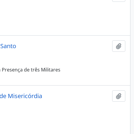
 Santo
Adici
 Presença de três Militares
de Misericórdia
Adici