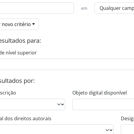
em
 novo critério
esultados para:
de nível superior
esultados por:
escrição
Objeto digital disponível
l dos direitos autorais
Desig