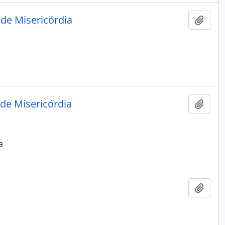
de Misericórdia
Adici
de Misericórdia
Adici
a
Adici