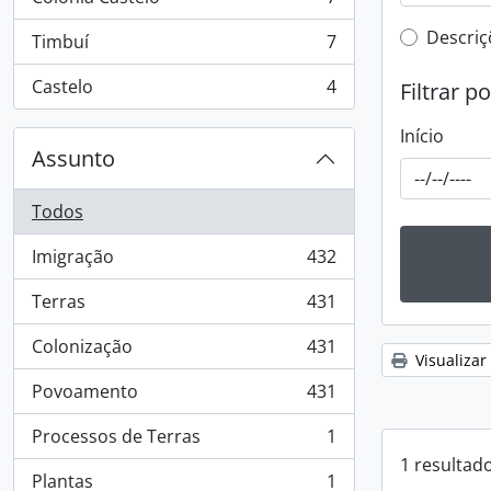
, 7 resultados
Filtro 
Descriç
Timbuí
7
, 7 resultados
Castelo
4
Filtrar p
, 4 resultados
Início
Assunto
Todos
Imigração
432
, 432 resultados
Terras
431
, 431 resultados
Colonização
431
, 431 resultados
Visualizar
Povoamento
431
, 431 resultados
Processos de Terras
1
, 1 resultados
1 resultad
Plantas
1