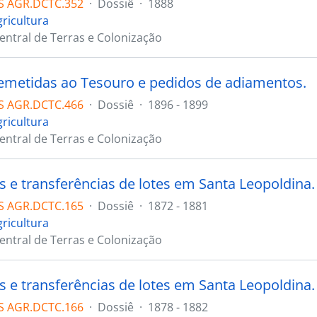
S AGR.DCTC.352
·
Dossiê
·
1888
gricultura
Central de Terras e Colonização
emetidas ao Tesouro e pedidos de adiamentos.
S AGR.DCTC.466
·
Dossiê
·
1896 - 1899
gricultura
Central de Terras e Colonização
s e transferências de lotes em Santa Leopoldina.
S AGR.DCTC.165
·
Dossiê
·
1872 - 1881
gricultura
Central de Terras e Colonização
s e transferências de lotes em Santa Leopoldina.
S AGR.DCTC.166
·
Dossiê
·
1878 - 1882