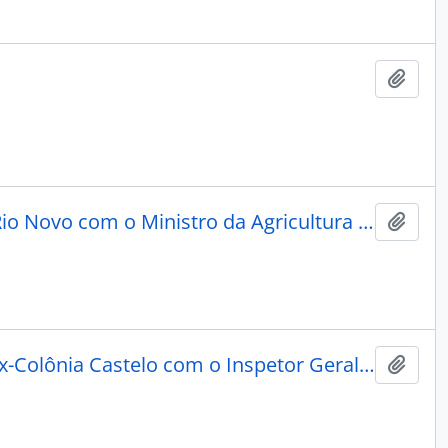
Adici
Copiador da correspondências do Diretor da Colônia do Rio Novo com o Ministro da Agricultura e o Presidente.
Adici
Cópias das correspondências do Chefe da Comissão da ex-Colônia Castelo com o Inspetor Geral e diversos funcionários.
Adici