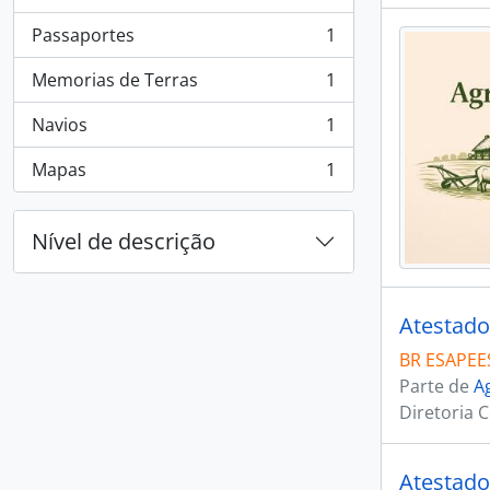
, 1 resultados
Passaportes
1
, 1 resultados
Memorias de Terras
1
, 1 resultados
Navios
1
, 1 resultados
Mapas
1
, 1 resultados
Nível de descrição
Atestado
BR ESAPEE
Parte de
A
Diretoria 