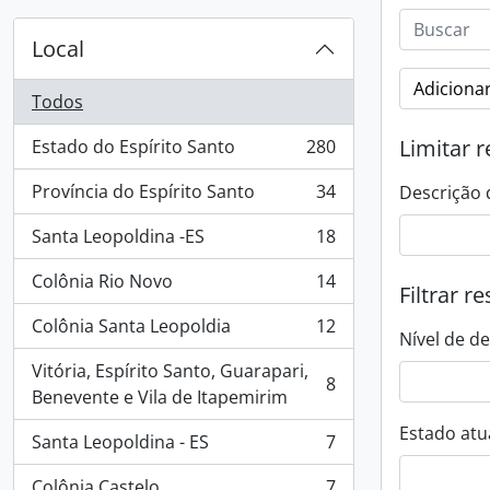
Local
Adicionar
Todos
Limitar r
Estado do Espírito Santo
280
, 280 resultados
Província do Espírito Santo
34
Descrição 
, 34 resultados
Santa Leopoldina -ES
18
, 18 resultados
Colônia Rio Novo
14
Filtrar r
, 14 resultados
Colônia Santa Leopoldia
12
, 12 resultados
Nível de d
Vitória, Espírito Santo, Guarapari,
8
, 8 resultados
Benevente e Vila de Itapemirim
Estado atua
Santa Leopoldina - ES
7
, 7 resultados
Colônia Castelo
7