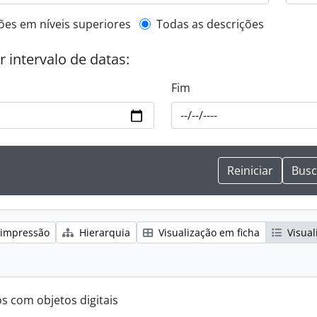
de descrição de nível superior
ões em níveis superiores
Todas as descrições
or intervalo de datas:
Fim
 impressão
Hierarquia
Visualização em ficha
Visual
os com objetos digitais