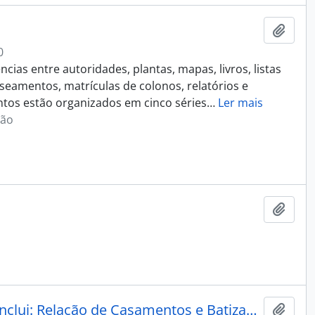
Adici
0
as entre autoridades, plantas, mapas, livros, listas
seamentos, matrículas de colonos, relatórios e
tos estão organizados em cinco séries
…
Ler mais
ção
Adici
Atestados de Boa Conduta (ABC) - Imigração Espanhola (Inclui: Relação de Casamentos e Batizados de Imigrantes).
Adici