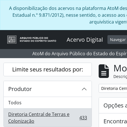
Skip to main content
A disponibilização dos acervos na plataforma AtoM desta
Estadual n.º 9.871/2012), nesse sentido, o acesso ao
arquivística vig
Acervo Digital
Navega
AtoM do Arquivo Público do Estado do Espír
Mo
Limite seus resultados por:
Descriç
Produtor
Remover filtro
Diretoria Cen
Todos
Opções 
Diretoria Central de Terras e
433
Encontra
, 433 resultados
Colonização