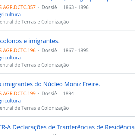
S AGR.DCTC.357
·
Dossiê
·
1863 - 1896
gricultura
Central de Terras e Colonização
 colonos e imigrantes.
S AGR.DCTC.196
·
Dossiê
·
1867 - 1895
gricultura
Central de Terras e Colonização
a imigrantes do Núcleo Moniz Freire.
S AGR.DCTC.199
·
Dossiê
·
1894
gricultura
Central de Terras e Colonização