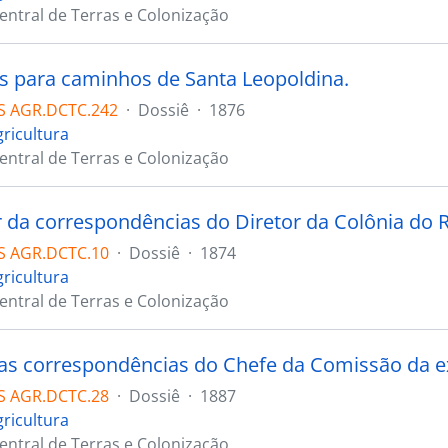
Central de Terras e Colonização
s para caminhos de Santa Leopoldina.
S AGR.DCTC.242
·
Dossiê
·
1876
gricultura
Central de Terras e Colonização
S AGR.DCTC.10
·
Dossiê
·
1874
gricultura
Central de Terras e Colonização
S AGR.DCTC.28
·
Dossiê
·
1887
gricultura
Central de Terras e Colonização