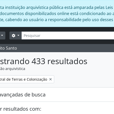
 instituição arquivística pública está amparada pelas Leis 
s documentos disponibilizados online está condicionado ao 
ente, cabendo ao usuário a responsabilidade pelo uso desse
Buscar
Opções de busca
r
ito Santo
strando 433 resultados
ão arquivística
:
tral de Terras e Colonização
avançadas de busca
r resultados com: