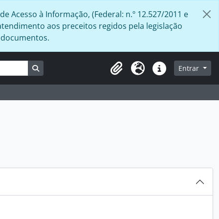
de Acesso à Informação, (Federal: n.º 12.527/2011 e
atendimento aos preceitos regidos pela legislação
s documentos.
Busque na página de navegação
Entrar
Área de Transferência
Idioma
Atalhos