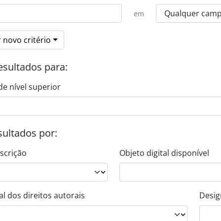
em
 novo critério
esultados para:
de nível superior
esultados por:
escrição
Objeto digital disponível
l dos direitos autorais
Desig