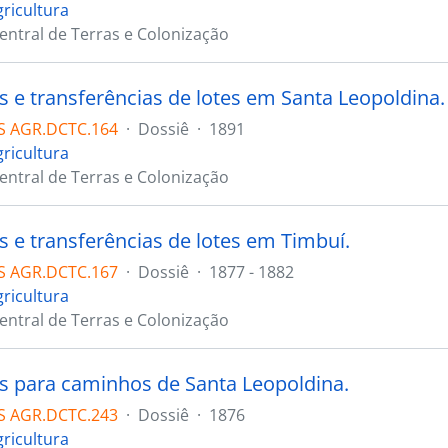
gricultura
Central de Terras e Colonização
s e transferências de lotes em Santa Leopoldina.
S AGR.DCTC.164
·
Dossiê
·
1891
gricultura
Central de Terras e Colonização
s e transferências de lotes em Timbuí.
S AGR.DCTC.167
·
Dossiê
·
1877 - 1882
gricultura
Central de Terras e Colonização
s para caminhos de Santa Leopoldina.
S AGR.DCTC.243
·
Dossiê
·
1876
gricultura