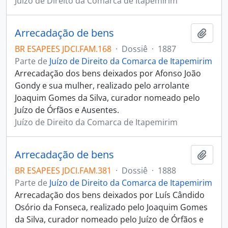
Juízo de Direito da Comarca de Itapemirim
Arrecadação de bens
Adici
BR ESAPEES JDCI.FAM.168
·
Dossiê
·
1887
Parte de
Juízo de Direito da Comarca de Itapemirim
Arrecadação dos bens deixados por Afonso João
Gondy e sua mulher, realizado pelo arrolante
Joaquim Gomes da Silva, curador nomeado pelo
Juízo de Órfãos e Ausentes.
Juízo de Direito da Comarca de Itapemirim
Arrecadação de bens
Adici
BR ESAPEES JDCI.FAM.381
·
Dossiê
·
1888
Parte de
Juízo de Direito da Comarca de Itapemirim
Arrecadação dos bens deixados por Luís Cândido
Osório da Fonseca, realizado pelo Joaquim Gomes
da Silva, curador nomeado pelo Juízo de Órfãos e