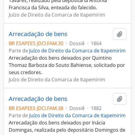
Tavares, realizado pela depositária Antônia
Francisca da Silva, enteada do falecido.
Juízo de Direito da Comarca de Itapemirim
Arrecadação de bens
Adici
BR ESAPEES JDCI.FAM.30
·
Dossiê
·
1864
Parte de
Juízo de Direito da Comarca de Itapemirim
Arrecadação dos bens deixados por Quintino
Thomaz Barboza do Souto Bahiense, solicitado por
seus credores.
Juízo de Direito da Comarca de Itapemirim
Arrecadação de bens
Adici
BR ESAPEES JDCI.FAM.38
·
Dossiê
·
1882
Parte de
Juízo de Direito da Comarca de Itapemirim
Arrecadação dos bens deixados por Inácia
Domingas, realizada pelo depositário Domingos de