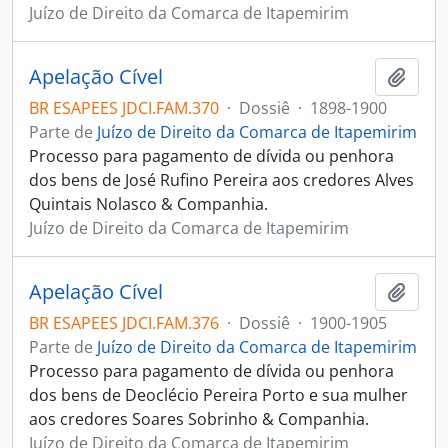
Juízo de Direito da Comarca de Itapemirim
Apelação Cível
Adici
BR ESAPEES JDCI.FAM.370
·
Dossiê
·
1898-1900
Parte de
Juízo de Direito da Comarca de Itapemirim
Processo para pagamento de dívida ou penhora
dos bens de José Rufino Pereira aos credores Alves
Quintais Nolasco & Companhia.
Juízo de Direito da Comarca de Itapemirim
Apelação Cível
Adici
BR ESAPEES JDCI.FAM.376
·
Dossiê
·
1900-1905
Parte de
Juízo de Direito da Comarca de Itapemirim
Processo para pagamento de dívida ou penhora
dos bens de Deoclécio Pereira Porto e sua mulher
aos credores Soares Sobrinho & Companhia.
Juízo de Direito da Comarca de Itapemirim