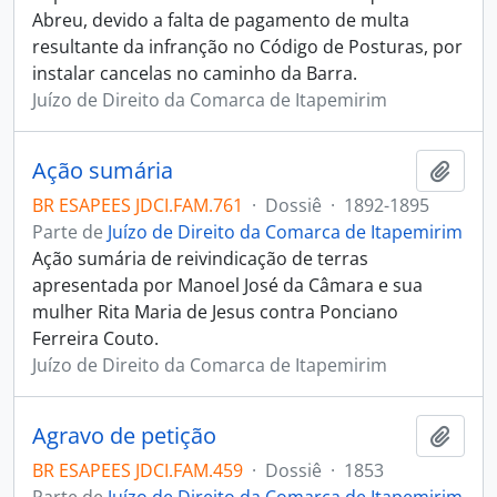
Abreu, devido a falta de pagamento de multa
resultante da infranção no Código de Posturas, por
instalar cancelas no caminho da Barra.
Juízo de Direito da Comarca de Itapemirim
Ação sumária
Adici
BR ESAPEES JDCI.FAM.761
·
Dossiê
·
1892-1895
Parte de
Juízo de Direito da Comarca de Itapemirim
Ação sumária de reivindicação de terras
apresentada por Manoel José da Câmara e sua
mulher Rita Maria de Jesus contra Ponciano
Ferreira Couto.
Juízo de Direito da Comarca de Itapemirim
Agravo de petição
Adici
BR ESAPEES JDCI.FAM.459
·
Dossiê
·
1853