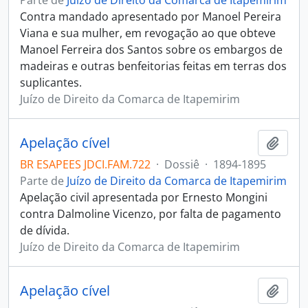
Parte de
Juízo de Direito da Comarca de Itapemirim
Contra mandado apresentado por Manoel Pereira
Viana e sua mulher, em revogação ao que obteve
Manoel Ferreira dos Santos sobre os embargos de
madeiras e outras benfeitorias feitas em terras dos
suplicantes.
Juízo de Direito da Comarca de Itapemirim
Apelação cível
Adici
BR ESAPEES JDCI.FAM.722
·
Dossiê
·
1894-1895
Parte de
Juízo de Direito da Comarca de Itapemirim
Apelação civil apresentada por Ernesto Mongini
contra Dalmoline Vicenzo, por falta de pagamento
de dívida.
Juízo de Direito da Comarca de Itapemirim
Apelação cível
Adici