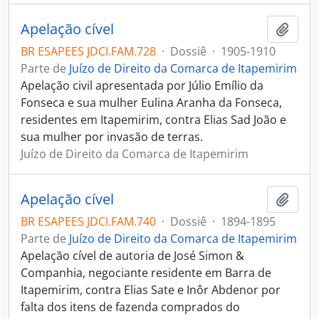
Apelação cível
Adici
BR ESAPEES JDCI.FAM.728
·
Dossiê
·
1905-1910
Parte de
Juízo de Direito da Comarca de Itapemirim
Apelação civil apresentada por Júlio Emílio da
Fonseca e sua mulher Eulina Aranha da Fonseca,
residentes em Itapemirim, contra Elias Sad João e
sua mulher por invasão de terras.
Juízo de Direito da Comarca de Itapemirim
Apelação cível
Adici
BR ESAPEES JDCI.FAM.740
·
Dossiê
·
1894-1895
Parte de
Juízo de Direito da Comarca de Itapemirim
Apelação cível de autoria de José Simon &
Companhia, negociante residente em Barra de
Itapemirim, contra Elias Sate e Inôr Abdenor por
falta dos itens de fazenda comprados do