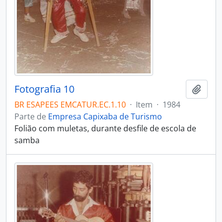
Fotografia 10
Adici
BR ESAPEES EMCATUR.EC.1.10
·
Item
·
1984
Parte de
Empresa Capixaba de Turismo
Folião com muletas, durante desfile de escola de
samba