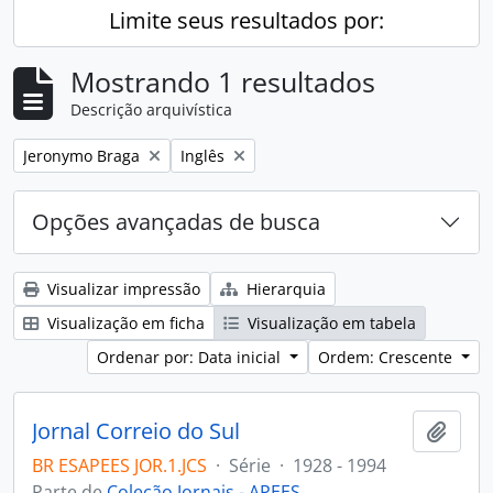
Limite seus resultados por:
Mostrando 1 resultados
Descrição arquivística
Remover filtro:
Remover filtro:
Jeronymo Braga
Inglês
Opções avançadas de busca
Visualizar impressão
Hierarquia
Visualização em ficha
Visualização em tabela
Ordenar por: Data inicial
Ordem: Crescente
Jornal Correio do Sul
Adici
BR ESAPEES JOR.1.JCS
·
Série
·
1928 - 1994
Parte de
Coleção Jornais - APEES