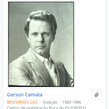
Gerson Camata
Adici
BR ESAPEES GGC
·
Coleção
·
1983-1986
Centro de reabilitação física do ES (CREFES)