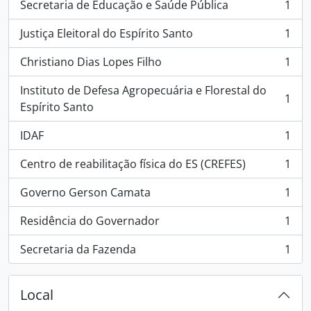
Secretaria de Educação e Saúde Pública
1
, 1 resultados
Justiça Eleitoral do Espírito Santo
1
, 1 resultados
Christiano Dias Lopes Filho
1
, 1 resultados
Instituto de Defesa Agropecuária e Florestal do
1
, 1 resultados
Espírito Santo
IDAF
1
, 1 resultados
Centro de reabilitação física do ES (CREFES)
1
, 1 resultados
Governo Gerson Camata
1
, 1 resultados
Residência do Governador
1
, 1 resultados
Secretaria da Fazenda
1
, 1 resultados
Local