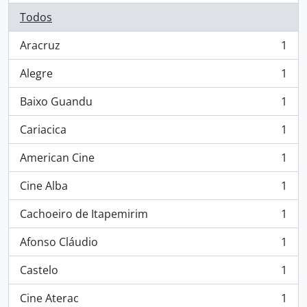
Todos
Aracruz
1
, 1 resultados
Alegre
1
, 1 resultados
Baixo Guandu
1
, 1 resultados
Cariacica
1
, 1 resultados
American Cine
1
, 1 resultados
Cine Alba
1
, 1 resultados
Cachoeiro de Itapemirim
1
, 1 resultados
Afonso Cláudio
1
, 1 resultados
Castelo
1
, 1 resultados
Cine Aterac
1
, 1 resultados