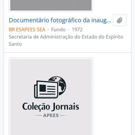
Documentário fotográfico da inauguração da nova sede da secretaria de administração
Adici
BR ESAPEES SEA
·
Fundo
·
1972
Secretaria de Administração do Estado do Espírito
Santo