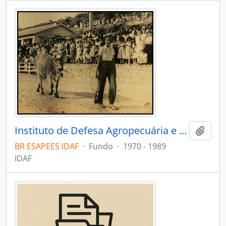
Instituto de Defesa Agropecuária e Florestal do Espírito Santo
Adici
BR ESAPEES IDAF
·
Fundo
·
1970 - 1989
IDAF