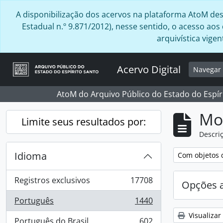
Skip to main content
A disponibilização dos acervos na plataforma AtoM desta
Estadual n.º 9.871/2012), nesse sentido, o acesso ao
arquivística vig
Acervo Digital
Navega
AtoM do Arquivo Público do Estado do Espír
Mo
Limite seus resultados por:
Descriç
Idioma
Remover filtro
Com objetos d
Registros exclusivos
17708
Opções 
, 17708 resultados
Português
1440
, 1440 resultados
Visualizar
Português do Brasil
602