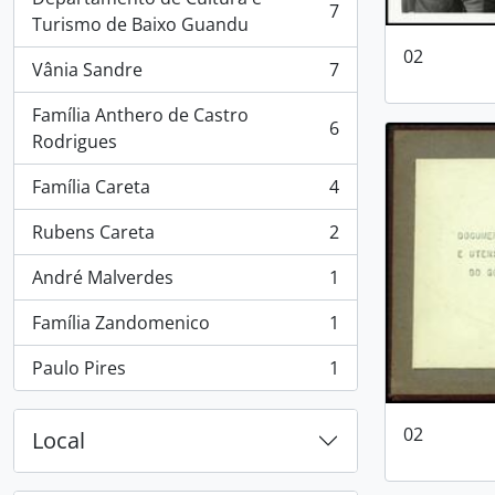
7
, 7 resultados
Turismo de Baixo Guandu
02
Vânia Sandre
7
, 7 resultados
Família Anthero de Castro
6
, 6 resultados
Rodrigues
Família Careta
4
, 4 resultados
Rubens Careta
2
, 2 resultados
André Malverdes
1
, 1 resultados
Família Zandomenico
1
, 1 resultados
Paulo Pires
1
, 1 resultados
02
Local