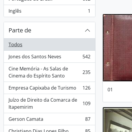
, 602 resultados
Inglês
1
, 1 resultados
Parte de
Todos
Jones dos Santos Neves
542
, 542 resultados
Cine Memória - As Salas de
235
, 235 resultados
Cinema do Espírito Santo
Empresa Capixaba de Turismo
126
01
, 126 resultados
Juízo de Direito da Comarca de
109
, 109 resultados
Itapemirim
Gerson Camata
87
, 87 resultados
Christiano Dias Lopes Filho
85