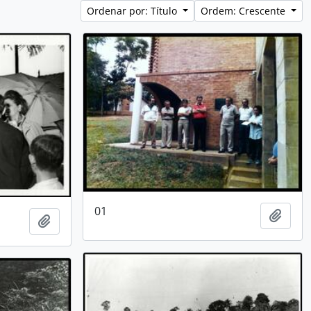
Ordenar por: Título
Ordem: Crescente
01
Adici
Adicionar a área de transferência