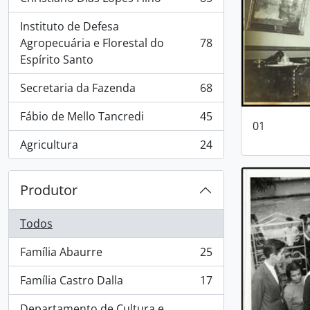
, 85 resultados
Instituto de Defesa
Agropecuária e Florestal do
78
, 78 resultados
Espírito Santo
Secretaria da Fazenda
68
, 68 resultados
Fábio de Mello Tancredi
45
, 45 resultados
01
Agricultura
24
, 24 resultados
Produtor
Todos
Família Abaurre
25
, 25 resultados
Família Castro Dalla
17
, 17 resultados
Departamento de Cultura e