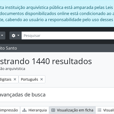
 instituição arquivística pública está amparada pelas Leis 
s documentos disponibilizados online está condicionado ao 
ente, cabendo ao usuário a responsabilidade pelo uso desse
Buscar
Opções de busca
r
ito Santo
strando 1440 resultados
ão arquivística
:
Remover filtro:
igitais
Português
avançadas de busca
 impressão
Hierarquia
Visualização em ficha
Visual