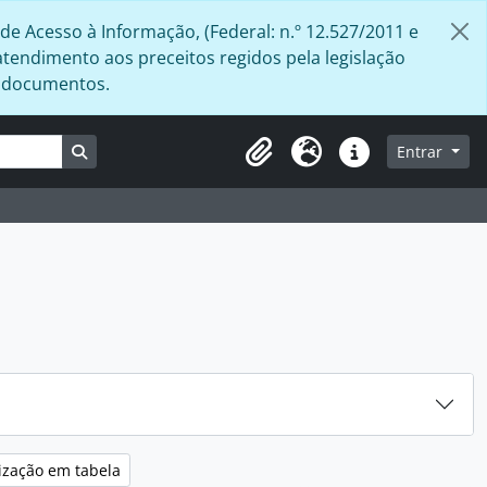
de Acesso à Informação, (Federal: n.º 12.527/2011 e
atendimento aos preceitos regidos pela legislação
s documentos.
Busque na página de navegação
Entrar
Área de Transferência
Idioma
Atalhos
ização em tabela