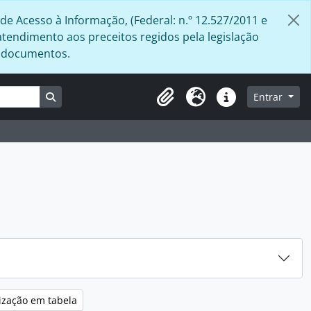
de Acesso à Informação, (Federal: n.º 12.527/2011 e
atendimento aos preceitos regidos pela legislação
s documentos.
Busque na página de navegação
Entrar
Área de Transferência
Idioma
Atalhos
ização em tabela