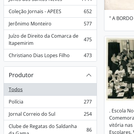
, 1144 resultados
Coleção Jornais - APEES
652
, 652 resultados
" A BORDO
Jerônimo Monteiro
577
, 577 resultados
Juízo de Direito da Comarca de
475
, 475 resultados
Itapemirim
Christiano Dias Lopes Filho
473
, 473 resultados
Produtor
Todos
Polícia
277
, 277 resultados
. Escola No
Jornal Correio do Sul
254
, 254 resultados
Comemoraç
vitória na
Clube de Regatas do Saldanha
86
Escolares. 
, 86 resultados
da Gama