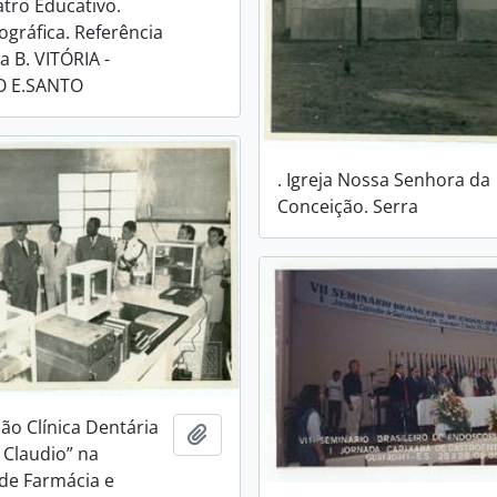
atro Educativo.
ográfica. Referência
a B. VITÓRIA -
O E.SANTO
. Igreja Nossa Senhora da
Conceição. Serra
ão Clínica Dentária
Adicionar a área de transferência
 Claudio” na
de Farmácia e