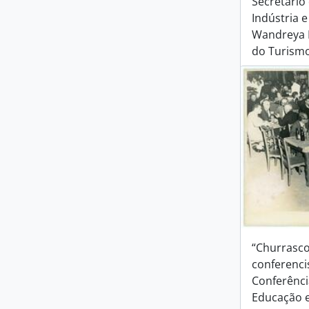
Secretário
Indústria 
Wandreya F
do Turism
“Churrasco
conferencis
Conferênci
Educação e