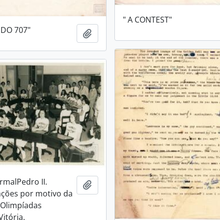
" A CONTEST"
 DO 707"
Adicionar a área de transferência
rmalPedro II.
Adicionar a área de transferência
ões por motivo da
s Olimpíadas
Vitória.