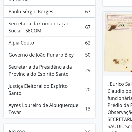
Paulo Sérgio Borges
67
, 67 resultados
Secretaria da Comunicação
67
, 67 resultados
Social - SECOM
Alpia Couto
62
, 62 resultados
Governo de João Punaro Bley
50
, 50 resultados
Secretaria da Presidência da
29
, 29 resultados
Província do Espírito Santo
. Eurico Sa
Justiça Eleitoral do Espírito
20
Claudio po
, 20 resultados
Santo
funcionária
Ayres Loureiro de Albuquerque
Prédio da FA
13
, 13 resultados
Tovar
Observação
SECRETARI
SAUDE. Ser
Nome