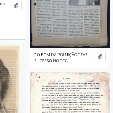
 da
Adicionar a área de transferência
I
" O BOM DA POLUIÇÃO " FAZ
Adici
SUCESSO NO TCG