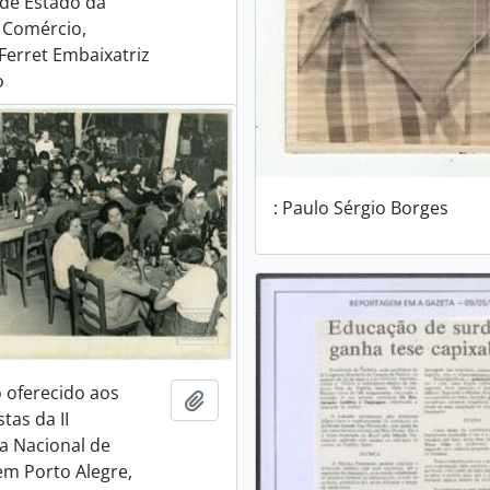
 de Estado da
e Comércio,
erret Embaixatriz
o
: Paulo Sérgio Borges
 oferecido aos
Adicionar a área de transferência
tas da II
a Nacional de
m Porto Alegre,