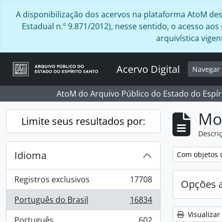
Skip to main content
A disponibilização dos acervos na plataforma AtoM desta
Estadual n.º 9.871/2012), nesse sentido, o acesso ao
arquivística vig
Acervo Digital
Navega
AtoM do Arquivo Público do Estado do Espír
Mo
Limite seus resultados por:
Descriç
Idioma
Remover filtro
Com objetos d
Registros exclusivos
17708
Opções 
, 17708 resultados
Português do Brasil
16834
, 16834 resultados
Visualizar
Português
602