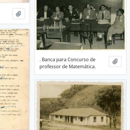
Adicionar a área de transferência
. Banca para Concurso de
Adici
professor de Matemática.