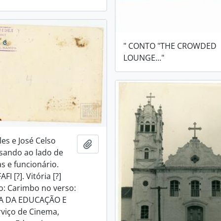
" CONTO "THE CROWDED
LOUNGE..."
lles e José Celso
Adicionar a área de transferência
sando ao lado de
s e funcionário.
FI [?]. Vitória [?]
: Carimbo no verso:
A DA EDUCAÇÃO E
viço de Cinema,