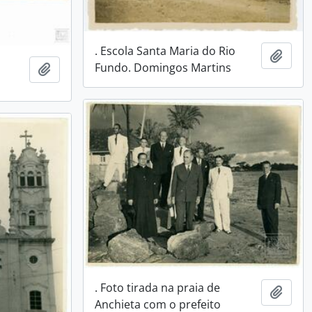
. Escola Santa Maria do Rio
Adici
Fundo. Domingos Martins
Adicionar a área de transferência
. Foto tirada na praia de
Adici
Anchieta com o prefeito