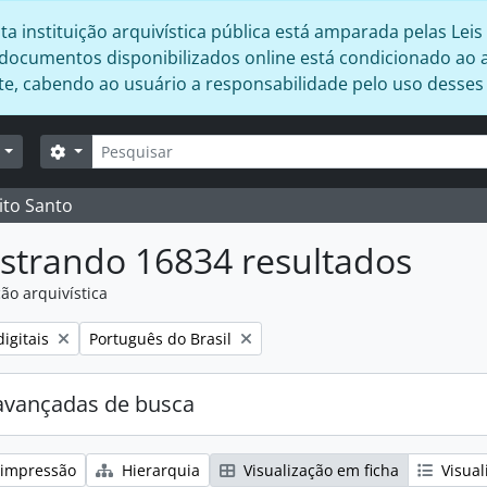
 instituição arquivística pública está amparada pelas Leis 
s documentos disponibilizados online está condicionado ao 
ente, cabendo ao usuário a responsabilidade pelo uso desse
Buscar
Opções de busca
r
ito Santo
strando 16834 resultados
ão arquivística
:
Remover filtro:
igitais
Português do Brasil
avançadas de busca
 impressão
Hierarquia
Visualização em ficha
Visual