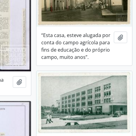
“Esta casa, esteve alugada por
Adici
conta do campo agrícola para
fins de educação e do próprio
campo, muito anos”.
ha
Adicionar a área de transferência