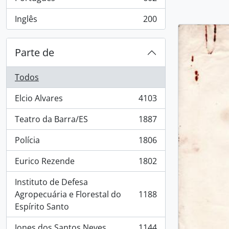
, 602 resultados
Inglês
200
, 200 resultados
Parte de
Todos
Elcio Alvares
4103
, 4103 resultados
Teatro da Barra/ES
1887
, 1887 resultados
Polícia
1806
, 1806 resultados
Eurico Rezende
1802
, 1802 resultados
Instituto de Defesa
Agropecuária e Florestal do
1188
, 1188 resultados
Espírito Santo
Jones dos Santos Neves
1144