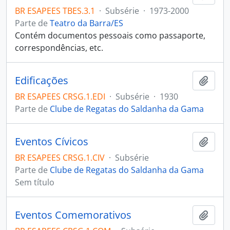
BR ESAPEES TBES.3.1
·
Subsérie
·
1973-2000
Parte de
Teatro da Barra/ES
Contém documentos pessoais como passaporte,
correspondências, etc.
Edificações
Adici
BR ESAPEES CRSG.1.EDI
·
Subsérie
·
1930
Parte de
Clube de Regatas do Saldanha da Gama
Eventos Cívicos
Adici
BR ESAPEES CRSG.1.CIV
·
Subsérie
Parte de
Clube de Regatas do Saldanha da Gama
Sem título
Eventos Comemorativos
Adici