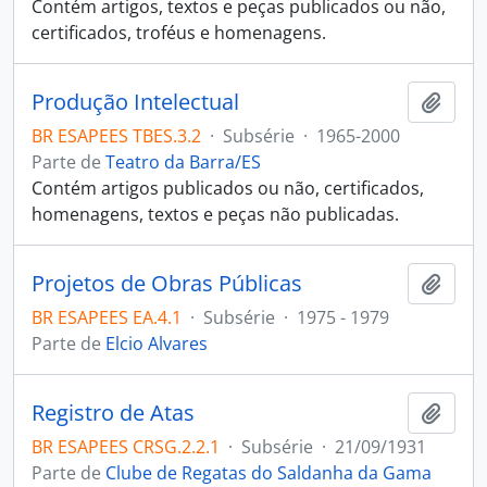
Contém artigos, textos e peças publicados ou não,
certificados, troféus e homenagens.
Produção Intelectual
Adici
BR ESAPEES TBES.3.2
·
Subsérie
·
1965-2000
Parte de
Teatro da Barra/ES
Contém artigos publicados ou não, certificados,
homenagens, textos e peças não publicadas.
Projetos de Obras Públicas
Adici
BR ESAPEES EA.4.1
·
Subsérie
·
1975 - 1979
Parte de
Elcio Alvares
Registro de Atas
Adici
BR ESAPEES CRSG.2.2.1
·
Subsérie
·
21/09/1931
Parte de
Clube de Regatas do Saldanha da Gama