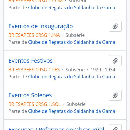
BR ESAPEES CRSG.1.COM
·
Subsérie
Parte de
Clube de Regatas do Saldanha da Gama
Eventos de Inauguração
Adici
BR ESAPEES CRSG.1.INA
·
Subsérie
Parte de
Clube de Regatas do Saldanha da Gama
Eventos Festivos
Adici
BR ESAPEES CRSG.1.FES
·
Subsérie
·
1929 - 1934
Parte de
Clube de Regatas do Saldanha da Gama
Eventos Solenes
Adici
BR ESAPEES CRSG.1.SOL
·
Subsérie
Parte de
Clube de Regatas do Saldanha da Gama
Execução / Reformas de Obras Públicas
Adici