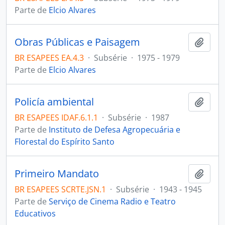
Parte de
Elcio Alvares
Obras Públicas e Paisagem
Adici
BR ESAPEES EA.4.3
·
Subsérie
·
1975 - 1979
Parte de
Elcio Alvares
Policía ambiental
Adici
BR ESAPEES IDAF.6.1.1
·
Subsérie
·
1987
Parte de
Instituto de Defesa Agropecuária e
Florestal do Espírito Santo
Primeiro Mandato
Adici
BR ESAPEES SCRTE.JSN.1
·
Subsérie
·
1943 - 1945
Parte de
Serviço de Cinema Radio e Teatro
Educativos