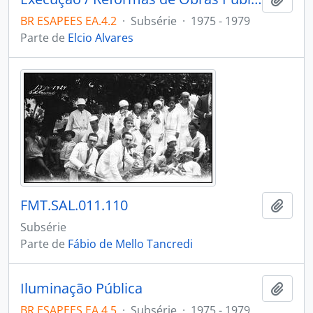
BR ESAPEES EA.4.2
·
Subsérie
·
1975 - 1979
Parte de
Elcio Alvares
FMT.SAL.011.110
Adici
Subsérie
Parte de
Fábio de Mello Tancredi
Iluminação Pública
Adici
BR ESAPEES EA.4.5
·
Subsérie
·
1975 - 1979