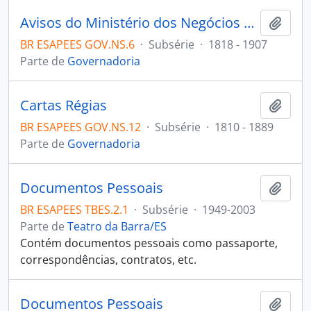
Avisos do Ministério dos Negócios da Guerra
Adici
BR ESAPEES GOV.NS.6
·
Subsérie
·
1818 - 1907
Parte de
Governadoria
Cartas Régias
Adici
BR ESAPEES GOV.NS.12
·
Subsérie
·
1810 - 1889
Parte de
Governadoria
Documentos Pessoais
Adici
BR ESAPEES TBES.2.1
·
Subsérie
·
1949-2003
Parte de
Teatro da Barra/ES
Contém documentos pessoais como passaporte,
correspondências, contratos, etc.
Documentos Pessoais
Adici