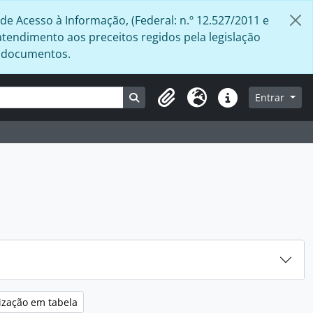
de Acesso à Informação, (Federal: n.º 12.527/2011 e
atendimento aos preceitos regidos pela legislação
s documentos.
Busque na página de navegação
Entrar
Área de Transferência
Idioma
Atalhos
ização em tabela