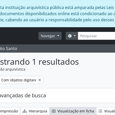
 instituição arquivística pública está amparada pelas Leis 
s documentos disponibilizados online está condicionado ao 
ente, cabendo ao usuário a responsabilidade pelo uso desse
Buscar
Opções de busca
Navegar
ito Santo
strando 1 resultados
ão arquivística
:
Remover filtro:
Com objetos digitais
avançadas de busca
 impressão
Hierarquia
Visualização em ficha
Visual