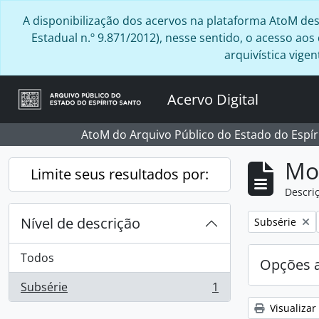
Skip to main content
A disponibilização dos acervos na plataforma AtoM desta
Estadual n.º 9.871/2012), nesse sentido, o acesso ao
arquivística vig
Acervo Digital
AtoM do Arquivo Público do Estado do Espír
Mo
Limite seus resultados por:
Descriç
Nível de descrição
Remover filtro
Subsérie
Todos
Opções 
Subsérie
1
, 1 resultados
Visualizar