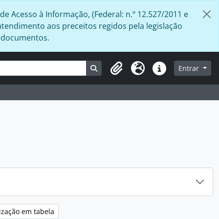
de Acesso à Informação, (Federal: n.º 12.527/2011 e
atendimento aos preceitos regidos pela legislação
s documentos.
Busque na página de navegação
Entrar
Área de Transferência
Idioma
Atalhos
ização em tabela