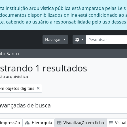
 instituição arquivística pública está amparada pelas Leis 
s documentos disponibilizados online está condicionado ao 
ente, cabendo ao usuário a responsabilidade pelo uso desse
Buscar
Opções de busca
Navegar
ito Santo
strando 1 resultados
ão arquivística
:
mover filtro:
m objetos digitais
avançadas de busca
 impressão
Hierarquia
Visualização em ficha
Visual