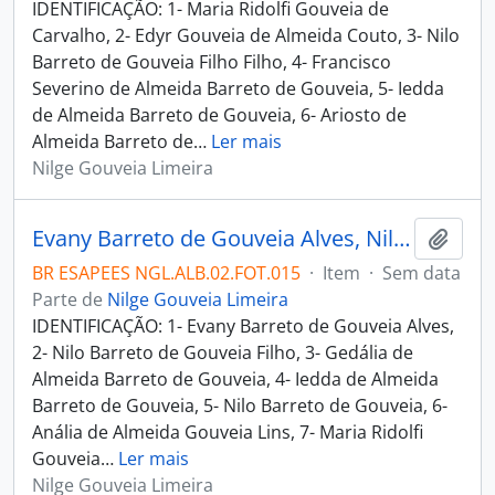
IDENTIFICAÇÃO: 1- Maria Ridolfi Gouveia de
Carvalho, 2- Edyr Gouveia de Almeida Couto, 3- Nilo
Barreto de Gouveia Filho Filho, 4- Francisco
Severino de Almeida Barreto de Gouveia, 5- Iedda
de Almeida Barreto de Gouveia, 6- Ariosto de
Almeida Barreto de
…
Ler mais
Nilge Gouveia Limeira
Evany Barreto de Gouveia Alves, Nilo Barreto de Gouveia Filho, Gedália de Almeida Barreto de Gouveia, Iedda de Almeida Barreto de Gouveia, Nilo Barreto de Gouveia, Anália de Almeida Gouveia Lins, Maria Ridolfi Gouveia de Carvalho e Aline de Almeida Barreto de Gouveia.
Adici
BR ESAPEES NGL.ALB.02.FOT.015
·
Item
·
Sem data
Parte de
Nilge Gouveia Limeira
IDENTIFICAÇÃO: 1- Evany Barreto de Gouveia Alves,
2- Nilo Barreto de Gouveia Filho, 3- Gedália de
Almeida Barreto de Gouveia, 4- Iedda de Almeida
Barreto de Gouveia, 5- Nilo Barreto de Gouveia, 6-
Anália de Almeida Gouveia Lins, 7- Maria Ridolfi
Gouveia
…
Ler mais
Nilge Gouveia Limeira