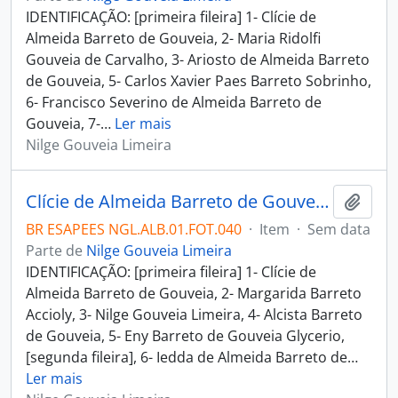
IDENTIFICAÇÃO: [primeira fileira] 1- Clície de
Almeida Barreto de Gouveia, 2- Maria Ridolfi
Gouveia de Carvalho, 3- Ariosto de Almeida Barreto
de Gouveia, 5- Carlos Xavier Paes Barreto Sobrinho,
6- Francisco Severino de Almeida Barreto de
Gouveia, 7-
…
Ler mais
Nilge Gouveia Limeira
Clície de Almeida Barreto de Gouveia, Margarida Barreto Accioly, Nilge Gouveia Limeira, Alcista Barreto de Gouveia, Eny Barreto de Gouveia Glycerio, Iedda de Almeida Barreto de Gouveia, Anália de Almeida Gouveia Lins, Aline de Almeida Barreto de Gouveia e Nilo Barreto de Gouveia Filho
Adici
BR ESAPEES NGL.ALB.01.FOT.040
·
Item
·
Sem data
Parte de
Nilge Gouveia Limeira
IDENTIFICAÇÃO: [primeira fileira] 1- Clície de
Almeida Barreto de Gouveia, 2- Margarida Barreto
Accioly, 3- Nilge Gouveia Limeira, 4- Alcista Barreto
de Gouveia, 5- Eny Barreto de Gouveia Glycerio,
[segunda fileira], 6- Iedda de Almeida Barreto de
…
Ler mais