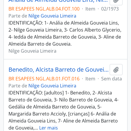
BR ESAPEES NGL.ALB.04.FOT.100
·
Item
·
02/1973
Parte de
Nilge Gouveia Limeira
IDENTIFICAÇÃO: 1- Anália de Almeida Gouveia Lins,
2- Nilge Gouveia Limeira, 3- Carlos Alberto Glycerio,
4- Iedda de Almeida Barreto de Gouveia, 3- Aline de
Almeida Barreto de Gouveia.
Nilge Gouveia Limeira
Benedito, Alcista Barreto de Gouveia, Nilo Barreto de Gouveia, Gedália de Almeida Barreto de Gouveia, Margarida Barreto Accioly, Anália de Almeida Gouveia Lins, Aline de Almeida Barreto de Gouveia, Iedda de Almeida Barreto de Gouveia e Nilo Barreto de Gouveia Filho no Convento da Penha
Adici
BR ESAPEES NGL.ALB.01.FOT.016
·
Item
·
Sem data
Parte de
Nilge Gouveia Limeira
IDENTIFICAÇÃO: [adultos] 1- Benedito, 2- Alcista
Barreto de Gouveia, 3- Nilo Barreto de Gouveia, 4-
Gedália de Almeida Barreto de Gouveia, 5-
Margarida Barreto Accioly, [crianças] 6- Anália de
Almeida Gouveia Lins, 7- Aline de Almeida Barreto
de Gouveia,
…
Ler mais