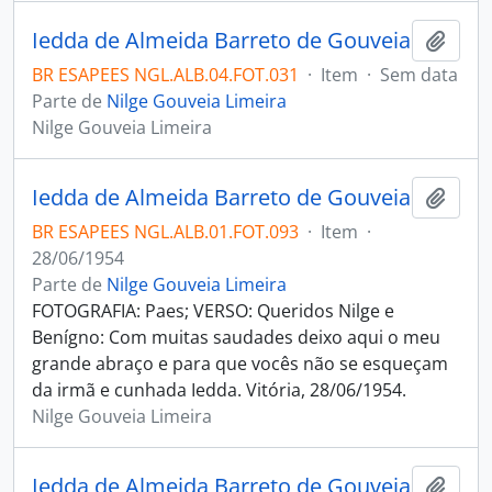
Iedda de Almeida Barreto de Gouveia
Adici
BR ESAPEES NGL.ALB.04.FOT.031
·
Item
·
Sem data
Parte de
Nilge Gouveia Limeira
Nilge Gouveia Limeira
Iedda de Almeida Barreto de Gouveia
Adici
BR ESAPEES NGL.ALB.01.FOT.093
·
Item
·
28/06/1954
Parte de
Nilge Gouveia Limeira
FOTOGRAFIA: Paes; VERSO: Queridos Nilge e
Benígno: Com muitas saudades deixo aqui o meu
grande abraço e para que vocês não se esqueçam
da irmã e cunhada Iedda. Vitória, 28/06/1954.
Nilge Gouveia Limeira
Iedda de Almeida Barreto de Gouveia
Adici