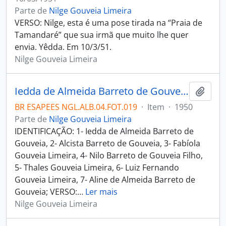
Parte de
Nilge Gouveia Limeira
VERSO: Nilge, esta é uma pose tirada na “Praia de
Tamandaré” que sua irmã que muito lhe quer
envia. Yêdda. Em 10/3/51.
Nilge Gouveia Limeira
Iedda de Almeida Barreto de Gouveia, Alcista Barreto de Gouveia, Fabíola Gouveia Limeira, Nilo Barreto de Gouveia Filho, Thales Gouveia Limeira, Luiz Fernando Gouveia Limeira, e Aline de Almeida Barreto de Gouveia
Adici
BR ESAPEES NGL.ALB.04.FOT.019
·
Item
·
1950
Parte de
Nilge Gouveia Limeira
IDENTIFICAÇÃO: 1- Iedda de Almeida Barreto de
Gouveia, 2- Alcista Barreto de Gouveia, 3- Fabíola
Gouveia Limeira, 4- Nilo Barreto de Gouveia Filho,
5- Thales Gouveia Limeira, 6- Luiz Fernando
Gouveia Limeira, 7- Aline de Almeida Barreto de
Gouveia; VERSO:
…
Ler mais
Nilge Gouveia Limeira