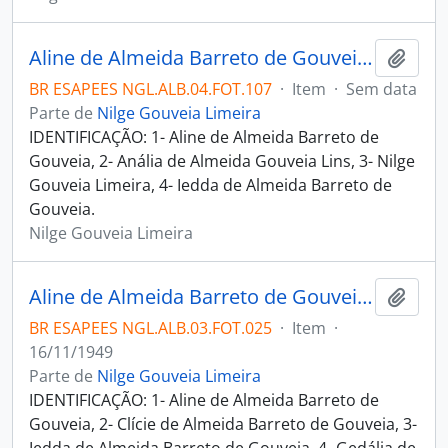
Aline de Almeida Barreto de Gouveia, Anália de Almeida Gouveia Lins, Nilge Gouveia Limeira e Iedda de Almeida Barreto de Gouveia em frente à uma obra de Candido Portinari
Adici
BR ESAPEES NGL.ALB.04.FOT.107
·
Item
·
Sem data
Parte de
Nilge Gouveia Limeira
IDENTIFICAÇÃO: 1- Aline de Almeida Barreto de
Gouveia, 2- Anália de Almeida Gouveia Lins, 3- Nilge
Gouveia Limeira, 4- Iedda de Almeida Barreto de
Gouveia.
Nilge Gouveia Limeira
Aline de Almeida Barreto de Gouveia, Clície de Almeida Barreto de Gouveia, Iedda de Almeida Barreto de Gouveia, Gedália de Almeida Barreto de Gouveia, Anália de Almeida Gouveia Lins, Nilo Barreto de Gouveia, Ariosto de Almeida Barreto de Gouveia e Edyr Gouveia de Almeida Couto
Adici
BR ESAPEES NGL.ALB.03.FOT.025
·
Item
·
16/11/1949
Parte de
Nilge Gouveia Limeira
IDENTIFICAÇÃO: 1- Aline de Almeida Barreto de
Gouveia, 2- Clície de Almeida Barreto de Gouveia, 3-