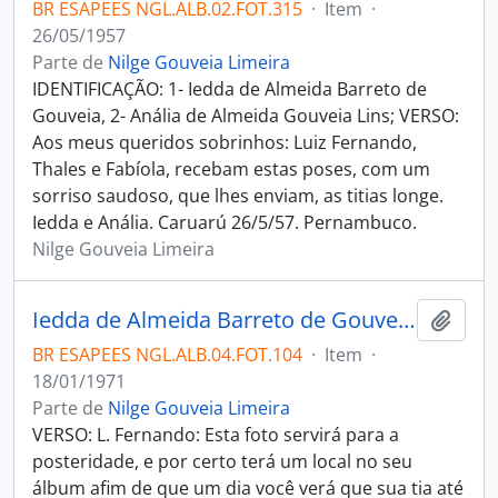
BR ESAPEES NGL.ALB.02.FOT.315
·
Item
·
26/05/1957
Parte de
Nilge Gouveia Limeira
IDENTIFICAÇÃO: 1- Iedda de Almeida Barreto de
Gouveia, 2- Anália de Almeida Gouveia Lins; VERSO:
Aos meus queridos sobrinhos: Luiz Fernando,
Thales e Fabíola, recebam estas poses, com um
sorriso saudoso, que lhes enviam, as titias longe.
Iedda e Anália. Caruarú 26/5/57. Pernambuco.
Nilge Gouveia Limeira
Iedda de Almeida Barreto de Gouveia e Luiz Fernando Gouveia Limeira
Adici
BR ESAPEES NGL.ALB.04.FOT.104
·
Item
·
18/01/1971
Parte de
Nilge Gouveia Limeira
VERSO: L. Fernando: Esta foto servirá para a
posteridade, e por certo terá um local no seu
álbum afim de que um dia você verá que sua tia até