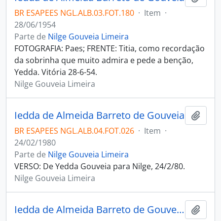
BR ESAPEES NGL.ALB.03.FOT.180
·
Item
·
28/06/1954
Parte de
Nilge Gouveia Limeira
FOTOGRAFIA: Paes; FRENTE: Titia, como recordação
da sobrinha que muito admira e pede a benção,
Yedda. Vitória 28-6-54.
Nilge Gouveia Limeira
Iedda de Almeida Barreto de Gouveia
Adici
BR ESAPEES NGL.ALB.04.FOT.026
·
Item
·
24/02/1980
Parte de
Nilge Gouveia Limeira
VERSO: De Yedda Gouveia para Nilge, 24/2/80.
Nilge Gouveia Limeira
Iedda de Almeida Barreto de Gouveia e Anália de Almeida Gouveia Lins
Adici