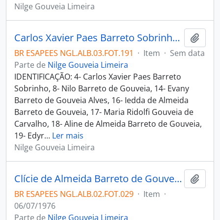
Nilge Gouveia Limeira
Carlos Xavier Paes Barreto Sobrinho, Nilo Barreto de Gouveia, Evany Barreto de Gouveia Alves, Iedda de Almeida Barreto de Gouveia, Maria Ridolfi Gouveia de Carvalho, Aline de Almeida Barreto de Gouveia, Edyr Gouveia de Almeida Couto e outros em solenidade
Adici
BR ESAPEES NGL.ALB.03.FOT.191
·
Item
·
Sem data
Parte de
Nilge Gouveia Limeira
IDENTIFICAÇÃO: 4- Carlos Xavier Paes Barreto
Sobrinho, 8- Nilo Barreto de Gouveia, 14- Evany
Barreto de Gouveia Alves, 16- Iedda de Almeida
Barreto de Gouveia, 17- Maria Ridolfi Gouveia de
Carvalho, 18- Aline de Almeida Barreto de Gouveia,
19- Edyr
…
Ler mais
Nilge Gouveia Limeira
Clície de Almeida Barreto de Gouveia, Evany Barreto de Gouveia Alves, Iedda de Almeida Barreto de Gouveia, Ariosto de Almeida Barreto de Gouveia, Carlos Xavier Paes Barreto Sobrinho, Francisco Severino de Almeida Barreto de Gouveia, Aline de Almeida Barreto de Gouveia, Maria Ridolfi Gouveia de Carvalho, Edyr Gouveia de Almeida Couto, Gedália de Almeida Barreto de Gouveia, Anália de Almeida Gouveia Lins, Nilo Barreto de Gouveia Filho e Nilo Barreto de Gouveia
Adici
BR ESAPEES NGL.ALB.02.FOT.029
·
Item
·
06/07/1976
Parte de
Nilge Gouveia Limeira