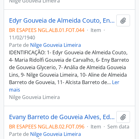
Nilge Gouveia Limeira
Edyr Gouveia de Almeida Couto, Eny Barreto de Gouveia Glycerio, Anália de Almeida Gouveia Lins, Nilge Gouveia Limeira, Alcista Barreto de Gouveia, Evany Barreto de Gouveia Alves, Iedda de Almeida Barreto de Gouveia, Aline de Almeida Barreto de Gouveia e outros
Adici
BR ESAPEES NGL.ALB.01.FOT.044
·
Item
·
11/02/1940
Parte de
Nilge Gouveia Limeira
IDENTIFICAÇÃO: 1- Edyr Gouveia de Almeida Couto,
4- Maria Ridolfi Gouveia de Carvalho, 6- Eny Barreto
de Gouveia Glycerio, 7- Anália de Almeida Gouveia
Lins, 9- Nilge Gouveia Limeira, 10- Aline de Almeida
Barreto de Gouveia, 11- Alcista Barreto de
…
Ler
mais
Nilge Gouveia Limeira
Evany Barreto de Gouveia Alves, Edyr Gouveia de Almeida Couto, Nilo Barreto de Gouveia Filho Filho, Francisco Severino de Almeida Barreto de Gouveia, Iedda de Almeida Barreto de Gouveia, Ariosto de Almeida Barreto de Gouveia, Anália de Almeida Gouveia Lins, Nilge Gouveia Limeira, Aline de Almeida Barreto de Gouveia, Maria Ridolfi Gouveia de Carvalho e Eny Barreto de Gouveia Glycerio
Adici
BR ESAPEES NGL.ALB.02.FOT.096
·
Item
·
Sem data
Parte de
Nilge Gouveia Limeira