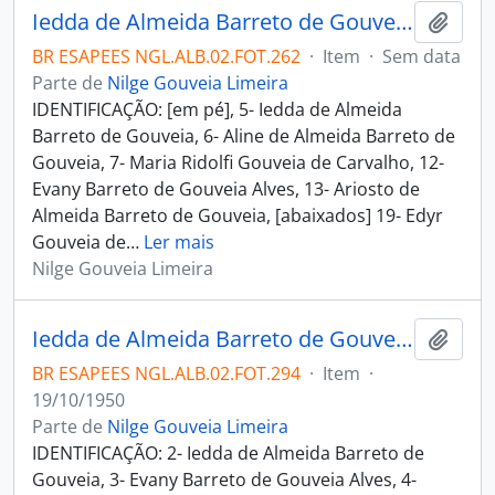
Iedda de Almeida Barreto de Gouveia, Aline de Almeida Barreto de Gouveia, Maria Ridolfi Gouveia de Carvalho, Evany Barreto de Gouveia Alves, Ariosto de Almeida Barreto de Gouveia, Edyr Gouveia de Almeida Couto, Nilo Barreto de Gouveia Filho em Tamandaré
Adici
BR ESAPEES NGL.ALB.02.FOT.262
·
Item
·
Sem data
Parte de
Nilge Gouveia Limeira
IDENTIFICAÇÃO: [em pé], 5- Iedda de Almeida
Barreto de Gouveia, 6- Aline de Almeida Barreto de
Gouveia, 7- Maria Ridolfi Gouveia de Carvalho, 12-
Evany Barreto de Gouveia Alves, 13- Ariosto de
Almeida Barreto de Gouveia, [abaixados] 19- Edyr
Gouveia de
…
Ler mais
Nilge Gouveia Limeira
Iedda de Almeida Barreto de Gouveia, Evany Barreto de Gouveia Alves, Maria Ridolfi Gouveia de Carvalho e outras
Adici
BR ESAPEES NGL.ALB.02.FOT.294
·
Item
·
19/10/1950
Parte de
Nilge Gouveia Limeira
IDENTIFICAÇÃO: 2- Iedda de Almeida Barreto de
Gouveia, 3- Evany Barreto de Gouveia Alves, 4-