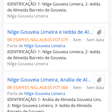
IDENTIFICAÇÃO: 1- Nilge Gouveia Limeira, 2- Iedda
de Almeida Barreto de Gouveia.
Nilge Gouveia Limeira
Nilge Gouveia Limeira e Iedda de Almeida Barreto de Gouveia na praia em Guarapari
Adici
BR ESAPEES NGL.ALB.05.FOT.079
·
Item
·
Sem data
Parte de
Nilge Gouveia Limeira
IDENTIFICAÇÃO: 1- Nilge Gouveia Limeira, 2- Iedda
de Almeida Barreto de Gouveia.
Nilge Gouveia Limeira
Nilge Gouveia Limeira, Anália de Almeida Gouveia Lins e Iedda de Almeida Barreto de Gouveia em festa de carnaval no Clube Vitória
Adici
BR ESAPEES NGL.ALB.05.FOT.068
·
Item
·
Sem data
Parte de
Nilge Gouveia Limeira
IDENTIFICAÇÃO: 1- Anália de Almeida Gouveia Lins,
2- Nilge Gouveia Limeira, 3- Iedda de Almeida
Barreto de Gouveia.