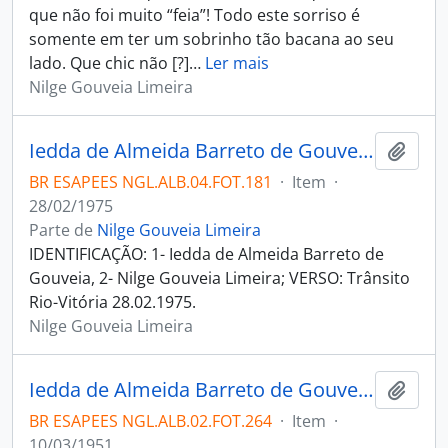
que não foi muito “feia”! Todo este sorriso é
somente em ter um sobrinho tão bacana ao seu
lado. Que chic não [?]
…
Ler mais
Nilge Gouveia Limeira
Iedda de Almeida Barreto de Gouveia e Nilge Gouveia Limeira em frente a ônibus da Viação Itapemirim
Adici
BR ESAPEES NGL.ALB.04.FOT.181
·
Item
·
28/02/1975
Parte de
Nilge Gouveia Limeira
IDENTIFICAÇÃO: 1- Iedda de Almeida Barreto de
Gouveia, 2- Nilge Gouveia Limeira; VERSO: Trânsito
Rio-Vitória 28.02.1975.
Nilge Gouveia Limeira
Iedda de Almeida Barreto de Gouveia na praia em Tamandaré
Adici
BR ESAPEES NGL.ALB.02.FOT.264
·
Item
·
10/03/1951