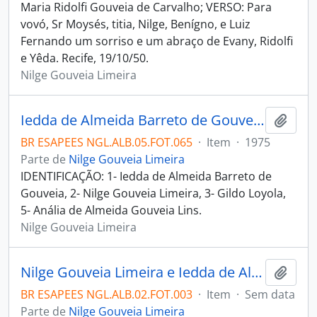
Maria Ridolfi Gouveia de Carvalho; VERSO: Para
vovó, Sr Moysés, titia, Nilge, Benígno, e Luiz
Fernando um sorriso e um abraço de Evany, Ridolfi
e Yêda. Recife, 19/10/50.
Nilge Gouveia Limeira
Iedda de Almeida Barreto de Gouveia, Nilge Gouveia Limeira, Gildo Loyola, Anália de Almeida Gouveia Lins e outro em festa no Clube Vitória
Adici
BR ESAPEES NGL.ALB.05.FOT.065
·
Item
·
1975
Parte de
Nilge Gouveia Limeira
IDENTIFICAÇÃO: 1- Iedda de Almeida Barreto de
Gouveia, 2- Nilge Gouveia Limeira, 3- Gildo Loyola,
5- Anália de Almeida Gouveia Lins.
Nilge Gouveia Limeira
Nilge Gouveia Limeira e Iedda de Almeida Barreto de Gouveia
Adici
BR ESAPEES NGL.ALB.02.FOT.003
·
Item
·
Sem data
Parte de
Nilge Gouveia Limeira