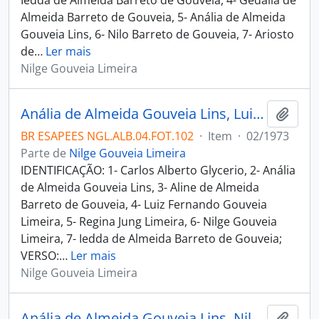
Iedda de Almeida Barreto de Gouveia, 4- Gedália de
Almeida Barreto de Gouveia, 5- Anália de Almeida
Gouveia Lins, 6- Nilo Barreto de Gouveia, 7- Ariosto
de
…
Ler mais
Nilge Gouveia Limeira
Anália de Almeida Gouveia Lins, Luiz Fernando Gouveia Limeira, Nilge Gouveia Limeira, Regina Jung Limeira, Iedda de Almeida Barreto de Gouveia, Aline de Almeida Barreto de Gouveia e Carlos Alberto Glycerio na Feira de Caruaru
Adici
BR ESAPEES NGL.ALB.04.FOT.102
·
Item
·
02/1973
Parte de
Nilge Gouveia Limeira
IDENTIFICAÇÃO: 1- Carlos Alberto Glycerio, 2- Anália
de Almeida Gouveia Lins, 3- Aline de Almeida
Barreto de Gouveia, 4- Luiz Fernando Gouveia
Limeira, 5- Regina Jung Limeira, 6- Nilge Gouveia
Limeira, 7- Iedda de Almeida Barreto de Gouveia;
VERSO:
…
Ler mais
Nilge Gouveia Limeira
Anália de Almeida Gouveia Lins, Nilge Gouveia Limeira, Iedda de Almeida Barreto de Gouveia, Carlos Alberto Glycerio e Aline de Almeida Barreto de Gouveia em Nova Jerusalém
Adici