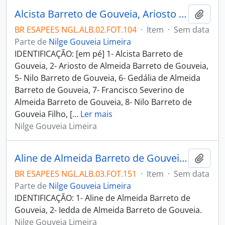
Alcista Barreto de Gouveia, Ariosto de Almeida Barreto de Gouveia, Nilo Barreto de Gouveia, Gedália de Almeida Barreto de Gouveia, Francisco Severino de Almeida Barreto de Gouveia, Nilo Barreto de Gouveia Filho, Edyr Gouveia de Almeida Couto, Aline de Almeida Barreto de Gouveia, Clície de Almeida Barreto de Gouveia, Anália de Almeida Gouveia Lins, Maria Ridolfi Gouveia de Carvalho, Nilge Gouveia Limeira, Evany Barreto de Gouveia Alves, Iedda de Almeida Barreto de Gouveia
Adici
BR ESAPEES NGL.ALB.02.FOT.104
·
Item
·
Sem data
Parte de
Nilge Gouveia Limeira
IDENTIFICAÇÃO: [em pé] 1- Alcista Barreto de
Gouveia, 2- Ariosto de Almeida Barreto de Gouveia,
5- Nilo Barreto de Gouveia, 6- Gedália de Almeida
Barreto de Gouveia, 7- Francisco Severino de
Almeida Barreto de Gouveia, 8- Nilo Barreto de
Gouveia Filho, [
…
Ler mais
Nilge Gouveia Limeira
Aline de Almeida Barreto de Gouveia e Iedda de Almeida Barreto de Gouveia na praia
Adici
BR ESAPEES NGL.ALB.03.FOT.151
·
Item
·
Sem data
Parte de
Nilge Gouveia Limeira
IDENTIFICAÇÃO: 1- Aline de Almeida Barreto de
Gouveia, 2- Iedda de Almeida Barreto de Gouveia.
Nilge Gouveia Limeira