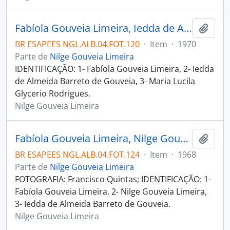
Fabíola Gouveia Limeira, Iedda de Almeida Barreto de Gouveia e Maria Lucila Glycerio Rodrigues
Adici
BR ESAPEES NGL.ALB.04.FOT.120
·
Item
·
1970
Parte de
Nilge Gouveia Limeira
IDENTIFICAÇÃO: 1- Fabíola Gouveia Limeira, 2- Iedda
de Almeida Barreto de Gouveia, 3- Maria Lucila
Glycerio Rodrigues.
Nilge Gouveia Limeira
Fabíola Gouveia Limeira, Nilge Gouveia Limeira e Iedda de Almeida Barreto de Gouveia
Adici
BR ESAPEES NGL.ALB.04.FOT.124
·
Item
·
1968
Parte de
Nilge Gouveia Limeira
FOTOGRAFIA: Francisco Quintas; IDENTIFICAÇÃO: 1-
Fabíola Gouveia Limeira, 2- Nilge Gouveia Limeira,
3- Iedda de Almeida Barreto de Gouveia.
Nilge Gouveia Limeira