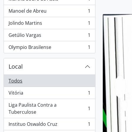
, 1 resultados
Manoel de Abreu
1
, 1 resultados
Jolindo Martins
1
, 1 resultados
Getúlio Vargas
1
, 1 resultados
Olympio Brasilense
1
, 1 resultados
Local
Todos
Vitória
1
, 1 resultados
Liga Paulista Contra a
1
, 1 resultados
Tuberculose
Instituo Oswaldo Cruz
1
, 1 resultados