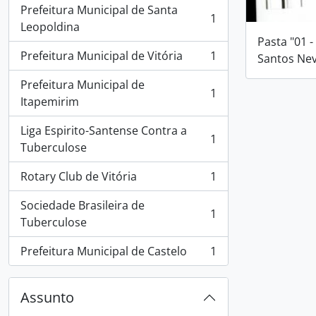
Prefeitura Municipal de Santa
1
, 1 resultados
Leopoldina
Pasta "01 -
Prefeitura Municipal de Vitória
1
Santos Ne
, 1 resultados
Prefeitura Municipal de
1
, 1 resultados
Itapemirim
Liga Espirito-Santense Contra a
1
, 1 resultados
Tuberculose
Rotary Club de Vitória
1
, 1 resultados
Sociedade Brasileira de
1
, 1 resultados
Tuberculose
Prefeitura Municipal de Castelo
1
, 1 resultados
Assunto