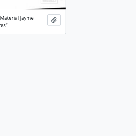
 Material Jayme
Adicionar a área de transferência
ves"