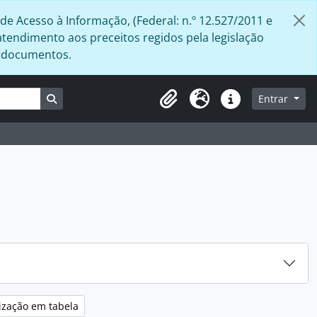
de Acesso à Informação, (Federal: n.º 12.527/2011 e
atendimento aos preceitos regidos pela legislação
s documentos.
Busque na página de navegação
Entrar
Área de Transferência
Idioma
Atalhos
ização em tabela