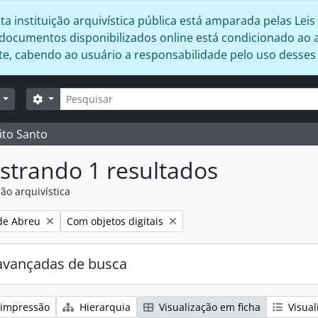
 instituição arquivística pública está amparada pelas Leis 
s documentos disponibilizados online está condicionado ao 
ente, cabendo ao usuário a responsabilidade pelo uso desse
Buscar
Opções de busca
r
ito Santo
strando 1 resultados
ão arquivística
:
Remover filtro:
 de Abreu
Com objetos digitais
avançadas de busca
 impressão
Hierarquia
Visualização em ficha
Visual