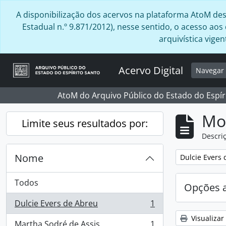
Skip to main content
A disponibilização dos acervos na plataforma AtoM desta
Estadual n.º 9.871/2012), nesse sentido, o acesso ao
arquivística vig
Acervo Digital
Navega
AtoM do Arquivo Público do Estado do Espír
Mo
Limite seus resultados por:
Descriç
Nome
Remover filtro
Dulcie Evers
Todos
Opções 
Dulcie Evers de Abreu
1
, 1 resultados
Visualizar
Martha Sodré de Assis
1