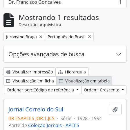
Dr. Francisco Gonçalves
1
, 1 resultados
Mostrando 1 resultados
Descrição arquivística
Remover filtro:
Remover filtro:
Jeronymo Braga
Português do Brasil
Opções avançadas de busca
Visualizar impressão
Hierarquia
Visualização em ficha
Visualização em tabela
Ordenar por: Código de referência
Ordem: Crescente
Jornal Correio do Sul
Adici
BR ESAPEES JOR.1.JCS
·
Série
·
1928 - 1994
Parte de
Coleção Jornais - APEES