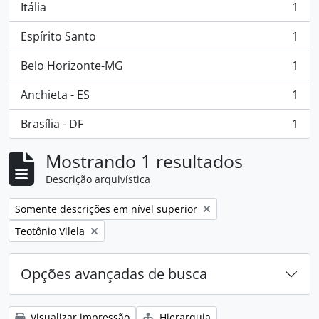
Itália
1
, 1 resultados
Espírito Santo
1
, 1 resultados
Belo Horizonte-MG
1
, 1 resultados
Anchieta - ES
1
, 1 resultados
Brasília - DF
1
, 1 resultados
Mostrando 1 resultados
Descrição arquivística
Remover filtro:
Somente descrições em nível superior
Remover filtro:
Teotônio Vilela
Opções avançadas de busca
Visualizar impressão
Hierarquia