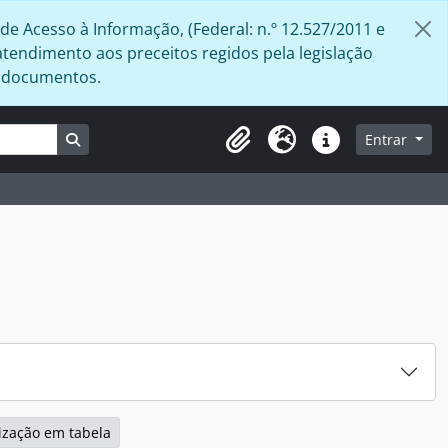
de Acesso à Informação, (Federal: n.º 12.527/2011 e
atendimento aos preceitos regidos pela legislação
s documentos.
Busque na página de navegação
Entrar
Área de Transferência
Idioma
Atalhos
ização em tabela