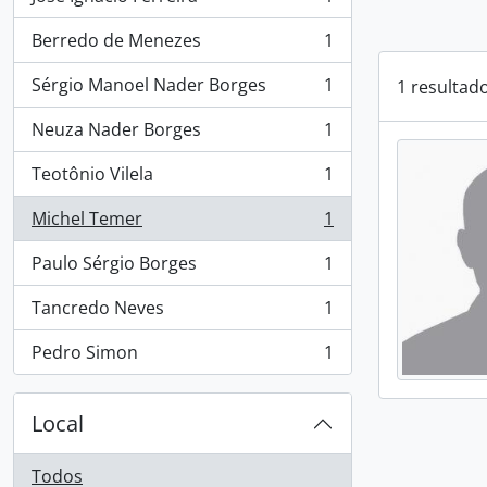
, 1 resultados
Berredo de Menezes
1
, 1 resultados
Sérgio Manoel Nader Borges
1
1 resultad
, 1 resultados
Neuza Nader Borges
1
, 1 resultados
Teotônio Vilela
1
, 1 resultados
Michel Temer
1
, 1 resultados
Paulo Sérgio Borges
1
, 1 resultados
Tancredo Neves
1
, 1 resultados
Pedro Simon
1
, 1 resultados
Local
Todos