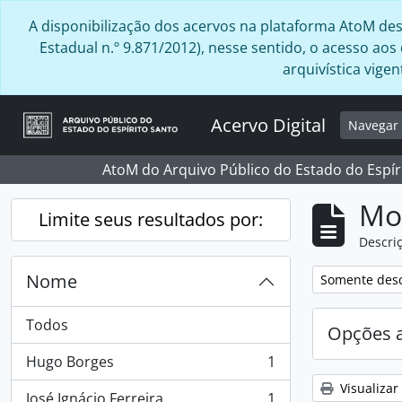
Skip to main content
A disponibilização dos acervos na plataforma AtoM desta
Estadual n.º 9.871/2012), nesse sentido, o acesso ao
arquivística vig
Acervo Digital
Navega
AtoM do Arquivo Público do Estado do Espír
Mo
Limite seus resultados por:
Descriç
Nome
Remover filtro
Somente desc
Todos
Opções 
Hugo Borges
1
, 1 resultados
Visualizar
José Ignácio Ferreira
1