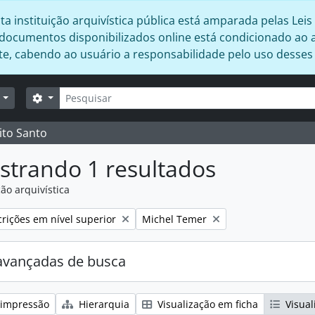
 instituição arquivística pública está amparada pelas Leis 
s documentos disponibilizados online está condicionado ao 
ente, cabendo ao usuário a responsabilidade pelo uso desse
Buscar
Opções de busca
r
ito Santo
strando 1 resultados
ão arquivística
:
Remover filtro:
rições em nível superior
Michel Temer
avançadas de busca
 impressão
Hierarquia
Visualização em ficha
Visual