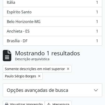
Itália
1
, 1 resultados
Espírito Santo
1
, 1 resultados
Belo Horizonte-MG
1
, 1 resultados
Anchieta - ES
1
, 1 resultados
Brasília - DF
1
, 1 resultados
Mostrando 1 resultados
Descrição arquivística
Remover filtro:
Somente descrições em nível superior
Remover filtro:
Paulo Sérgio Borges
Opções avançadas de busca
Visualizar impressão
Hierarquia