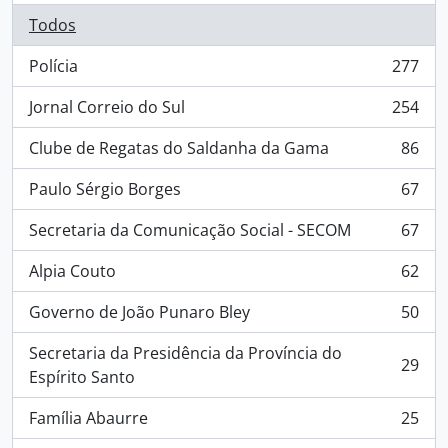
Todos
Polícia
277
, 277 resultados
Jornal Correio do Sul
254
, 254 resultados
Clube de Regatas do Saldanha da Gama
86
, 86 resultados
Paulo Sérgio Borges
67
, 67 resultados
Secretaria da Comunicação Social - SECOM
67
, 67 resultados
Alpia Couto
62
, 62 resultados
Governo de João Punaro Bley
50
, 50 resultados
Secretaria da Presidência da Província do
29
, 29 resultados
Espírito Santo
Família Abaurre
25
, 25 resultados