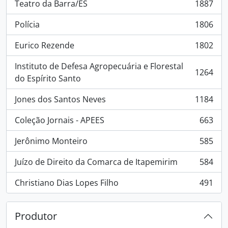
Teatro da Barra/ES
1887
, 1887 resultados
Polícia
1806
, 1806 resultados
Eurico Rezende
1802
, 1802 resultados
Instituto de Defesa Agropecuária e Florestal
1264
, 1264 resultados
do Espírito Santo
Jones dos Santos Neves
1184
, 1184 resultados
Coleção Jornais - APEES
663
, 663 resultados
Jerônimo Monteiro
585
, 585 resultados
Juízo de Direito da Comarca de Itapemirim
584
, 584 resultados
Christiano Dias Lopes Filho
491
, 491 resultados
Produtor