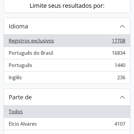
Limite seus resultados por:
Idioma
Registros exclusivos
17708
, 17708 resultados
Português do Brasil
16834
, 16834 resultados
Português
1440
, 1440 resultados
Inglês
236
, 236 resultados
Parte de
Todos
Elcio Alvares
4107
, 4107 resultados