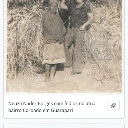
Neuza Nader Borges com índios no atual
Adici
bairro Coroado em Guarapari