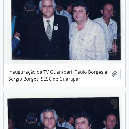
Inauguração da TV Guarapari, Paulo Borges e
Adici
Sérgio Borges, SESC de Guarapari