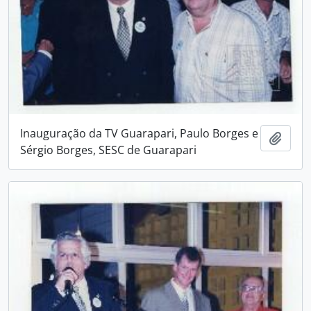
Inauguração da TV Guarapari, Paulo Borges e
Adici
Sérgio Borges, SESC de Guarapari