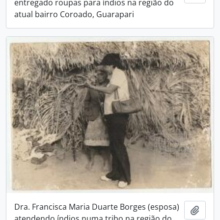
entregado roupas para índios na região do
atual bairro Coroado, Guarapari
Dra. Francisca Maria Duarte Borges (esposa)
Adici
atendendo índios numa tribo na região do