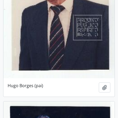
Hugo Borges (pai)
Adici