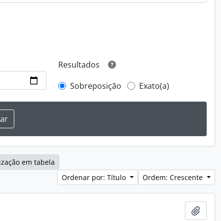
Resultados
Sobreposição
Exato(a)
ização em tabela
Ordenar por: Título
Ordem: Crescente
Adici