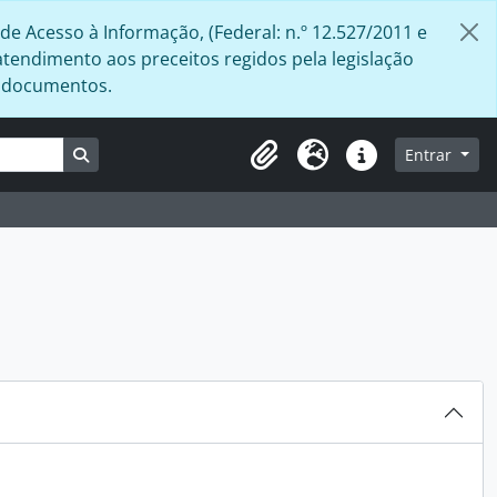
de Acesso à Informação, (Federal: n.º 12.527/2011 e
atendimento aos preceitos regidos pela legislação
s documentos.
Busque na página de navegação
Entrar
Área de Transferência
Idioma
Atalhos