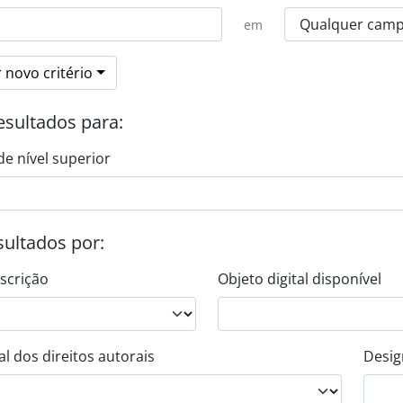
em
 novo critério
esultados para:
de nível superior
esultados por:
escrição
Objeto digital disponível
l dos direitos autorais
Desig