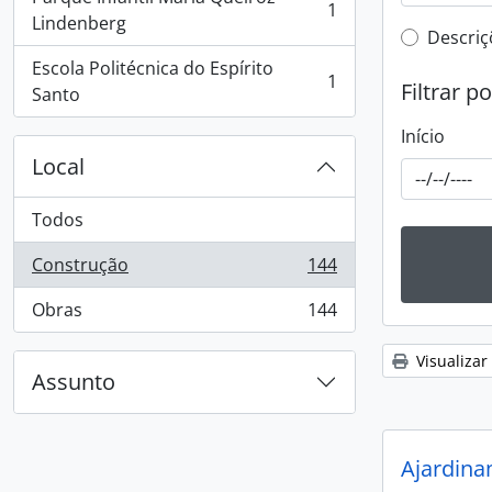
1
, 1 resultados
Lindenberg
Filtro 
Descriç
Escola Politécnica do Espírito
1
Filtrar p
, 1 resultados
Santo
Início
Local
Todos
Construção
144
, 144 resultados
Obras
144
, 144 resultados
Visualizar
Assunto
Ajardina