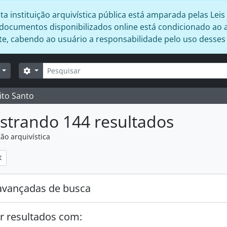
 instituição arquivística pública está amparada pelas Leis 
s documentos disponibilizados online está condicionado ao 
ente, cabendo ao usuário a responsabilidade pelo uso desse
Buscar
Opções de busca
r
ito Santo
strando 144 resultados
ão arquivística
:
avançadas de busca
r resultados com: