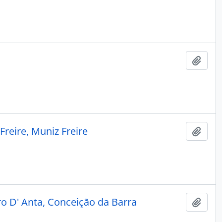
Adici
reire, Muniz Freire
Adici
o D' Anta, Conceição da Barra
Adici