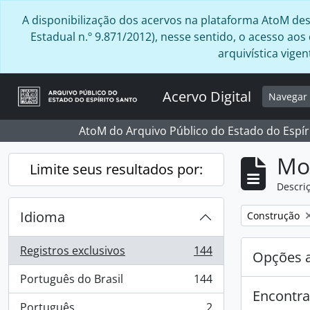
Skip to main content
A disponibilização dos acervos na plataforma AtoM desta
Estadual n.º 9.871/2012), nesse sentido, o acesso ao
arquivística vig
Acervo Digital
Navega
AtoM do Arquivo Público do Estado do Espír
Mo
Limite seus resultados por:
Descriç
Idioma
Remover filtro
Construção
Registros exclusivos
144
Opções 
, 144 resultados
Português do Brasil
144
, 144 resultados
Encontra
Português
2