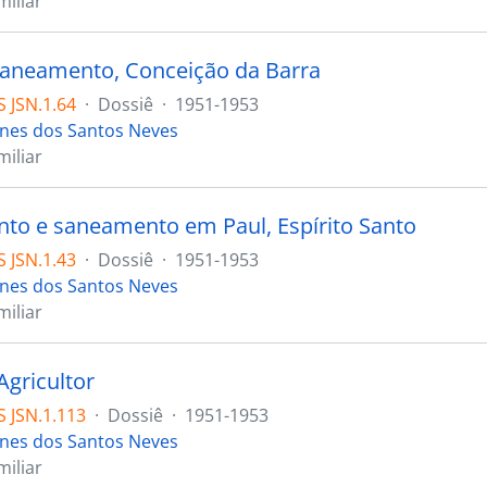
iliar
saneamento, Conceição da Barra
 JSN.1.64
·
Dossiê
·
1951-1953
ones dos Santos Neves
iliar
to e saneamento em Paul, Espírito Santo
 JSN.1.43
·
Dossiê
·
1951-1953
ones dos Santos Neves
iliar
Agricultor
 JSN.1.113
·
Dossiê
·
1951-1953
ones dos Santos Neves
iliar