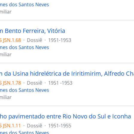
ones dos Santos Neves
iliar
 Bento Ferreira, Vitória
 JSN.1.68
·
Dossiê
·
1951-1953
ones dos Santos Neves
iliar
da Usina hidrelétrica de Iriritimirim, Alfredo C
 JSN.1.78
·
Dossiê
·
1951 -1953
ones dos Santos Neves
iliar
cho pavimentado entre Rio Novo do Sul e Iconha
 JSN.1.11
·
Dossiê
·
1951-1955
ones dos Santos Neves