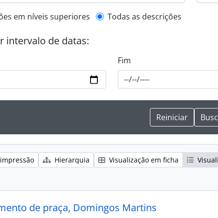
de descrição de nível superior
ões em níveis superiores
Todas as descrições
or intervalo de datas:
Fim
 impressão
Hierarquia
Visualização em ficha
Visual
mento de praça, Domingos Martins