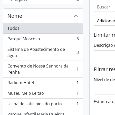
, 2 resultados
Nome
Adicionar
Todos
Limitar r
Parque Moscoso
3
, 3 resultados
Descrição 
Sistema de Abastecimento de
3
, 3 resultados
água
Convento de Nossa Senhora da
Filtrar r
1
, 1 resultados
Penha
Nível de d
Radium Hotel
1
, 1 resultados
Museu Melo Leitão
1
, 1 resultados
Estado atua
Usina de Laticínios do porto
1
, 1 resultados
Parque Infantil Maria Queiroz