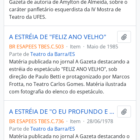
Gazeta de autoria de Amylton de Almeida, sobre o
caráter panfletário esquerdista da IV Mostra de
Teatro da UFES.
A ESTRÉIA DE "FELIZ ANO VELHO"
Adici
BR ESAPEES TBES.C.503
·
Item
·
Maio de 1985
Parte de
Teatro da Barra/ES
Matéria publicada no jornal A Gazeta destacando a
estréia do espetáculo "FELIZ ANO VELHO", sob
direção de Paulo Betti e protagonizado por Marcos
Frotta, no Teatro Carlos Gomes. Matéria ilustrada
com fotografia do elenco do espetáculo.
A ESTRÉIA DE "O EU PROFUNDO E OS OUTROS EUS" ESTÁ ADIADA
Adici
BR ESAPEES TBES.C.736
·
Item
·
28/06/1978
Parte de
Teatro da Barra/ES
Matéria publicada no jornal A Gazeta destacando o