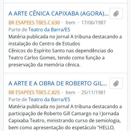
A ARTE CÊNICA CAPIXABA (AGORA) TEM MEMÓRIA
Adici
BR ESAPEES TBES.C.630
·
Item
·
17/06/1987
Parte de
Teatro da Barra/ES
Matéria publicada no jornal A tribuna destacando a
instalação do Centro de Estudos
Cênicos do Espírito Santo nas dependências do
Teatro Carlos Gomes, tendo como função a
preservação da memória cênica.
A ARTE E A OBRA DE ROBERTO GILL CAMARGO
Adici
BR ESAPEES TBES.C.825
·
Item
·
25/11/1981
Parte de
Teatro da Barra/ES
Matéria publicada no jornal A tribuna destacando a
participação de Roberto Gill Camargo na I Jornada
Capixaba Teatro, ministrando curso de semiologia,
bem como apresentação do espetáculo "HELLO,