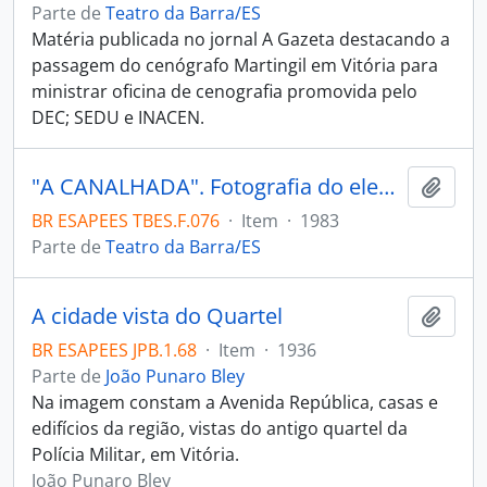
Parte de
Teatro da Barra/ES
Matéria publicada no jornal A Gazeta destacando a
passagem do cenógrafo Martingil em Vitória para
ministrar oficina de cenografia promovida pelo
DEC; SEDU e INACEN.
"A CANALHADA". Fotografia do elenco do espetáculo EI, OI PSIL encenada pelo Grupo A Canalhada e Grupo Gang de Dança/Teatro. Foto do arquivo de Virgínia Lívia.
Adici
BR ESAPEES TBES.F.076
·
Item
·
1983
Parte de
Teatro da Barra/ES
A cidade vista do Quartel
Adici
BR ESAPEES JPB.1.68
·
Item
·
1936
Parte de
João Punaro Bley
Na imagem constam a Avenida República, casas e
edifícios da região, vistas do antigo quartel da
Polícia Militar, em Vitória.
João Punaro Bley