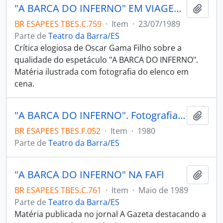
"A BARCA DO INFERNO" EM VIAGEM SEGURA
Adici
BR ESAPEES TBES.C.759
·
Item
·
23/07/1989
Parte de
Teatro da Barra/ES
Crítica elogiosa de Oscar Gama Filho sobre a
qualidade do espetáculo "A BARCA DO INFERNO".
Matéria ilustrada com fotografia do elenco em
cena.
"A BARCA DO INFERNO". Fotografia retratando o ator José Augusto Loureiro no papel de diabo no espetáculo "A BARCA DO INFERNO".
Adici
BR ESAPEES TBES.F.052
·
Item
·
1980
Parte de
Teatro da Barra/ES
"A BARCA DO INFERNO" NA FAFI
Adici
BR ESAPEES TBES.C.761
·
Item
·
Maio de 1989
Parte de
Teatro da Barra/ES
Matéria publicada no jornal A Gazeta destacando a