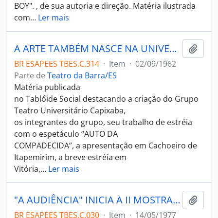
BOY". , de sua autoria e direção. Matéria ilustrada
com
…
Ler mais
A ARTE TAMBÉM NASCE NA UNIVERSIDADE
Adici
BR ESAPEES TBES.C.314
·
Item
·
02/09/1962
Parte de
Teatro da Barra/ES
Matéria publicada
no Tablóide Social destacando a criação do Grupo
Teatro Universitário Capixaba,
os integrantes do grupo, seu trabalho de estréia
com o espetáculo “AUTO DA
COMPADECIDA”, a apresentação em Cachoeiro de
Itapemirim, a breve estréia em
Vitória,
…
Ler mais
"A AUDIÊNCIA" INICIA A II MOSTRA DE TEATRO DA UFES
Adici
BR ESAPEES TBES.C.030
·
Item
·
14/05/1977