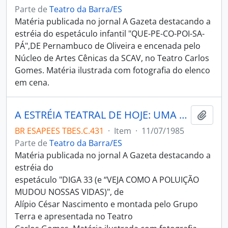
Parte de
Teatro da Barra/ES
Matéria publicada no jornal A Gazeta destacando a
estréia do espetáculo infantil "QUE-PE-CO-POI-SA-
PÁ",DE Pernambuco de Oliveira e encenada pelo
Núcleo de Artes Cênicas da SCAV, no Teatro Carlos
Gomes. Matéria ilustrada com fotografia do elenco
em cena.
A ESTRÉIA TEATRAL DE HOJE: UMA COMÉDIA QUE CRITICA A POLUIÇÃO
Adici
BR ESAPEES TBES.C.431
·
Item
·
11/07/1985
Parte de
Teatro da Barra/ES
Matéria publicada no jornal A Gazeta destacando a
estréia do
espetáculo "DIGA 33 (e “VEJA COMO A POLUIÇÃO
MUDOU NOSSAS VIDAS)", de
Alípio César Nascimento e montada pelo Grupo
Terra e apresentada no Teatro