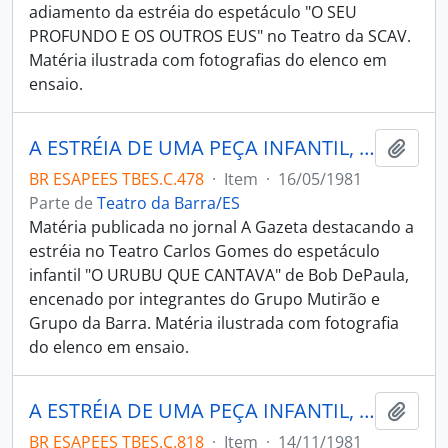
adiamento da estréia do espetáculo "O SEU
PROFUNDO E OS OUTROS EUS" no Teatro da SCAV.
Matéria ilustrada com fotografias do elenco em
ensaio.
A ESTRÉIA DE UMA PEÇA INFANTIL, ÁS 16 HORAS
Adici
BR ESAPEES TBES.C.478
·
Item
·
16/05/1981
Parte de
Teatro da Barra/ES
Matéria publicada no jornal A Gazeta destacando a
estréia no Teatro Carlos Gomes do espetáculo
infantil "O URUBU QUE CANTAVA" de Bob DePaula,
encenado por integrantes do Grupo Mutirão e
Grupo da Barra. Matéria ilustrada com fotografia
do elenco em ensaio.
A ESTRÉIA DE UMA PEÇA INFANTIL, HOJE, ÀS 15 HORAS NO CARLOS GOMES
Adici
BR ESAPEES TBES.C.818
·
Item
·
14/11/1981