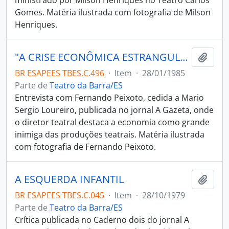
ministrado por Milson Henriques no Teatro Carlos
Gomes. Matéria ilustrada com fotografia de Milson
Henriques.
"A CRISE ECONÔMICA ESTRANGULOU O TEATRO PROFISSIONAL"
Adici
BR ESAPEES TBES.C.496
·
Item
·
28/01/1985
Parte de
Teatro da Barra/ES
Entrevista com Fernando Peixoto, cedida a Mario
Sergio Loureiro, publicada no jornal A Gazeta, onde
o diretor teatral destaca a economia como grande
inimiga das produções teatrais. Matéria ilustrada
com fotografia de Fernando Peixoto.
A ESQUERDA INFANTIL
Adici
BR ESAPEES TBES.C.045
·
Item
·
28/10/1979
Parte de
Teatro da Barra/ES
Crítica publicada no Caderno dois do jornal A