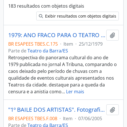
183 resultados com objetos digitais
Exibir resultados com objetos digitais
1979: ANO FRACO PARA O TEATRO E BOM PARA O CINEMA
Adici
BR ESAPEES TBES.C.175
·
Item
·
25/12/1979
Parte de
Teatro da Barra/ES
Retrospectiva do panorama cultural do ano de
1979 publicada no jornal A Tribuna, comparando o
caos deixado pelo período de chuvas com a
qualidade de eventos culturais apresentados nos
Teatros da cidade. destaque para a queda da
censura e a anistia como
…
Ler mais
"1º BAILE DOS ARTISTAS". Fotografia de confraternização entre os artistas durante o 1º baile dos artistas, identificados na fotografia Glecy Coutinho (Secretaria de Cultura), Paulo DePaula e Luiz Claudio Gobbi.
Adici
BR ESAPEES TBES.F.008
·
Item
·
07/06/2005
Parte de
Teatro da Barra/ES