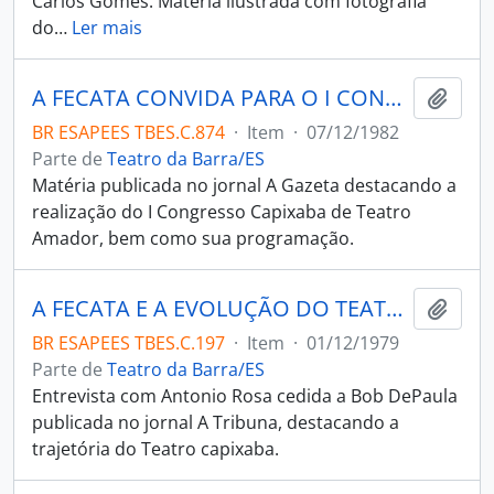
Carlos Gomes. Matéria ilustrada com fotografia
do
…
Ler mais
A FECATA CONVIDA PARA O I CONGRESSO CAPIXABA
Adici
BR ESAPEES TBES.C.874
·
Item
·
07/12/1982
Parte de
Teatro da Barra/ES
Matéria publicada no jornal A Gazeta destacando a
realização do I Congresso Capixaba de Teatro
Amador, bem como sua programação.
A FECATA E A EVOLUÇÃO DO TEATRO CAPIXABA
Adici
BR ESAPEES TBES.C.197
·
Item
·
01/12/1979
Parte de
Teatro da Barra/ES
Entrevista com Antonio Rosa cedida a Bob DePaula
publicada no jornal A Tribuna, destacando a
trajetória do Teatro capixaba.