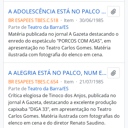
A ADOLESCÊNCIA ESTÁ NO PALCO A PROCURA DA LIBERDADE
Adici
BR ESAPEES TBES.C.518
·
Item
·
30/06/1985
Parte de
Teatro da Barra/ES
Matéria publicada no jornal A Gazeta destacando o
enredo do espetáculo "PORCOS COM ASAS", em
apresentação no Teatro Carlos Gomes. Matéria
ilustrada com fotografia do elenco em cena.
A ALEGRIA ESTÁ NO PALCO, NUM ESPETÁCULO CAPIXABA
Adici
BR ESAPEES TBES.C.654
·
Item
·
21/07/1985
Parte de
Teatro da Barra/ES
Crítica elogiosa de Tinoco dos Anjos, publicada no
jornal A Gazeta, destacando a excelente produção
capixaba "DIGA 33", em apresentação no Teatro
Carlos Gomes. Matéria ilustrada com fotografias do
elenco em cena e do diretor Renato Saudino.