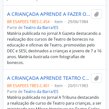
A CRIANÇADA APRENDE A FAZER O BOM TEATRO
Adici
BR ESAPEES TBES.C.454
·
Item
·
29/06/1984
Parte de
Teatro da Barra/ES
Matéria publicada no jornal A Gazeta destacando a
realização dos cursos de Teatro de bonecos na
educação e oficinas de Teatro, promovidas pelo
DEC e SESI, destinados a crianças e jovens de 7 a 16
anos. Matéria ilustrada com fotografias de
bonecos.
A CRIANÇADA APRENDE TEATRO COM MILSON
Adici
BR ESAPEES TBES.C.401
·
Item
·
20/01/1983
Parte de
Teatro da Barra/ES
Matéria publicada no Jornal A Tribuna destacando
a realização de curso de Teatro para crianças, a ser