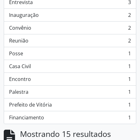
Entrevista
3
, 3 resultados
Inauguração
2
, 2 resultados
Convênio
2
, 2 resultados
Reunião
2
, 2 resultados
Posse
1
, 1 resultados
Casa Civil
1
, 1 resultados
Encontro
1
, 1 resultados
Palestra
1
, 1 resultados
Prefeito de Vitória
1
, 1 resultados
Financiamento
1
, 1 resultados
Mostrando 15 resultados