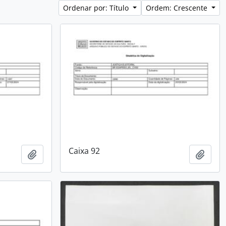
Ordenar por: Título
Ordem: Crescente
Caixa 92
Adicionar a área de transferência
Adici