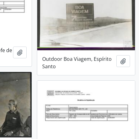
efe de
Adicionar a área de transferência
Outdoor Boa Viagem, Espírito
Adici
Santo