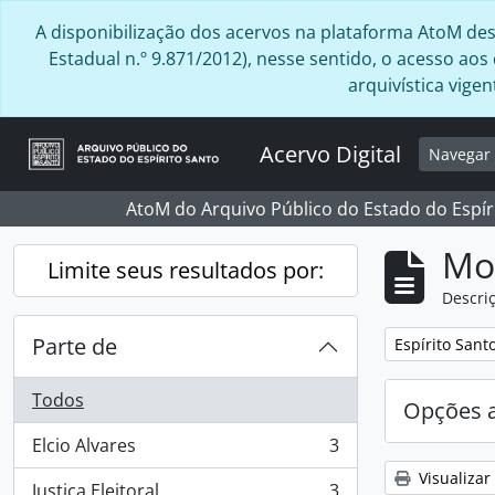
Skip to main content
A disponibilização dos acervos na plataforma AtoM desta
Estadual n.º 9.871/2012), nesse sentido, o acesso ao
arquivística vig
Acervo Digital
Navega
AtoM do Arquivo Público do Estado do Espír
Mo
Limite seus resultados por:
Descriç
Parte de
Remover filtro
Espírito Sant
Todos
Opções 
Elcio Alvares
3
, 3 resultados
Visualizar
Justiça Eleitoral
3