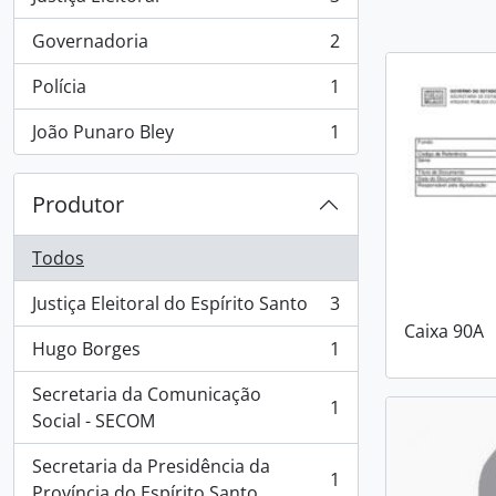
, 3 resultados
Governadoria
2
, 2 resultados
Polícia
1
, 1 resultados
João Punaro Bley
1
, 1 resultados
Produtor
Todos
Justiça Eleitoral do Espírito Santo
3
, 3 resultados
Caixa 90A
Hugo Borges
1
, 1 resultados
Secretaria da Comunicação
1
, 1 resultados
Social - SECOM
Secretaria da Presidência da
1
, 1 resultados
Província do Espírito Santo