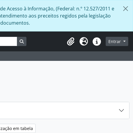
de Acesso à Informação, (Federal: n.º 12.527/2011 e
atendimento aos preceitos regidos pela legislação
s documentos.
Busque na página de navegação
Entrar
Área de Transferência
Idioma
Atalhos
ização em tabela