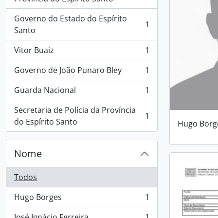
Governo do Estado do Espírito
1
, 1 resultados
Santo
Vitor Buaiz
1
, 1 resultados
Governo de João Punaro Bley
1
, 1 resultados
Guarda Nacional
1
, 1 resultados
Secretaria de Polícia da Província
1
, 1 resultados
do Espírito Santo
Hugo Borg
Nome
Todos
Hugo Borges
1
, 1 resultados
José Ignácio Ferreira
1