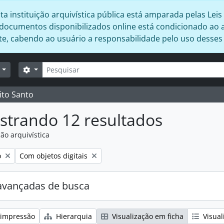
 instituição arquivística pública está amparada pelas Leis 
s documentos disponibilizados online está condicionado ao 
ente, cabendo ao usuário a responsabilidade pelo uso desse
Buscar
Opções de busca
r
ito Santo
strando 12 resultados
ão arquivística
:
Remover filtro:
o
Com objetos digitais
avançadas de busca
 impressão
Hierarquia
Visualização em ficha
Visual