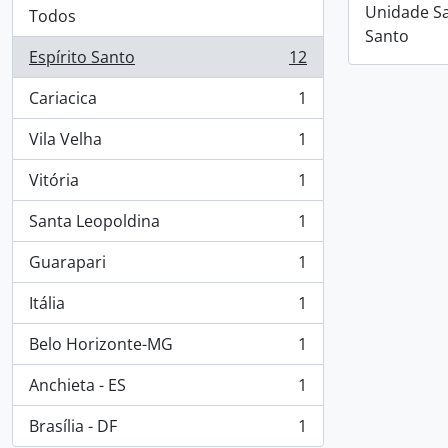
Unidade San
Todos
Santo
Espírito Santo
12
, 12 resultados
Cariacica
1
, 1 resultados
Vila Velha
1
, 1 resultados
Vitória
1
, 1 resultados
Santa Leopoldina
1
, 1 resultados
Guarapari
1
, 1 resultados
Itália
1
, 1 resultados
Belo Horizonte-MG
1
, 1 resultados
Anchieta - ES
1
, 1 resultados
Brasília - DF
1
, 1 resultados