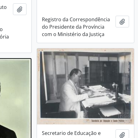
uto
Adicionar a área de transferência
Registro da Correspondência
Adici
do Presidente da Província
ro
com o Ministério da Justiça
ória
Secretario de Educação e
Adici