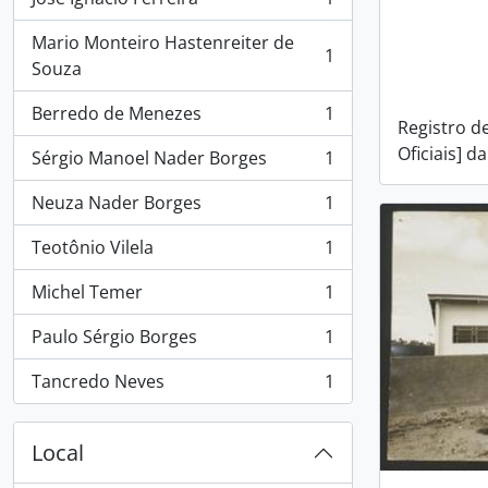
, 1 resultados
Mario Monteiro Hastenreiter de
1
, 1 resultados
Souza
Berredo de Menezes
1
, 1 resultados
Registro d
Oficiais] 
Sérgio Manoel Nader Borges
1
, 1 resultados
Neuza Nader Borges
1
, 1 resultados
Teotônio Vilela
1
, 1 resultados
Michel Temer
1
, 1 resultados
Paulo Sérgio Borges
1
, 1 resultados
Tancredo Neves
1
, 1 resultados
Local