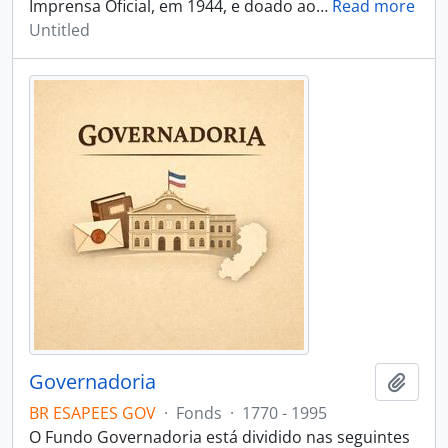
Imprensa Oficial, em 1944, e doado ao
…
Read more
Untitled
Governadoria
Add t
BR ESAPEES GOV
·
Fonds
·
1770 - 1995
O Fundo Governadoria está dividido nas seguintes