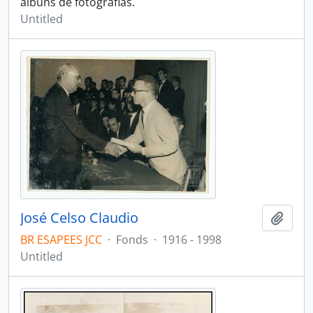
álbuns de fotografias.
Untitled
José Celso Claudio
Add t
BR ESAPEES JCC
·
Fonds
·
1916 - 1998
Untitled