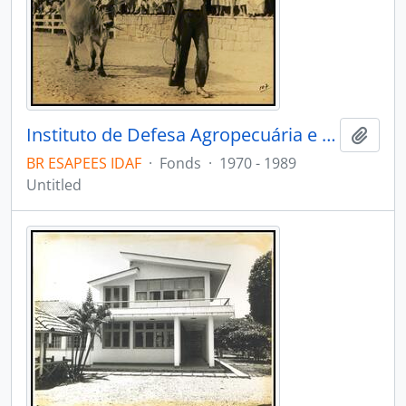
Instituto de Defesa Agropecuária e Florestal do Espírito Santo
Add t
BR ESAPEES IDAF
·
Fonds
·
1970 - 1989
Untitled