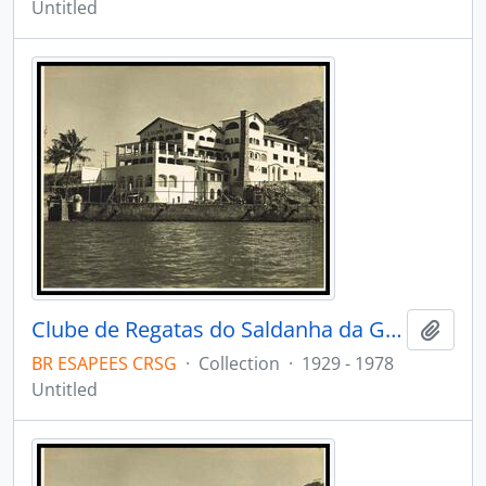
Untitled
Clube de Regatas do Saldanha da Gama
Add t
BR ESAPEES CRSG
·
Collection
·
1929 - 1978
Untitled