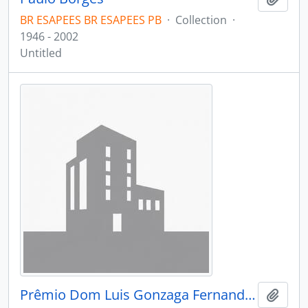
BR ESAPEES BR ESAPEES PB
·
Collection
·
1946 - 2002
Untitled
Prêmio Dom Luis Gonzaga Fernandes
Add t