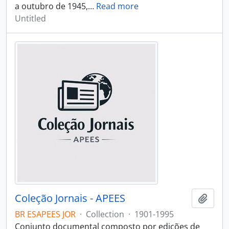
a outubro de 1945,
…
Read more
Untitled
Coleção Jornais - APEES
Add t
BR ESAPEES JOR
·
Collection
·
1901-1995
Conjunto documental composto por edições de