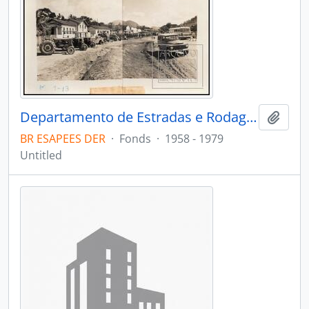
Departamento de Estradas e Rodagens - DER
Add t
BR ESAPEES DER
·
Fonds
·
1958 - 1979
Untitled