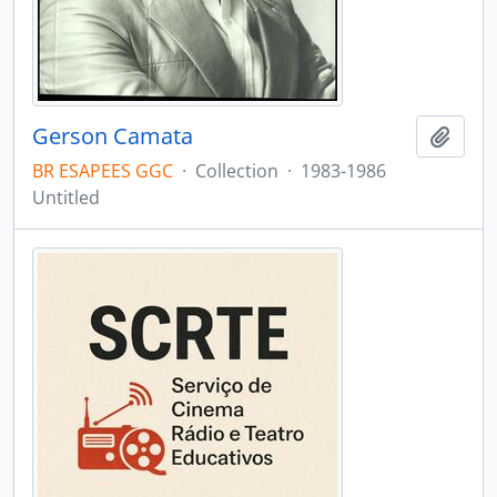
Gerson Camata
Add t
BR ESAPEES GGC
·
Collection
·
1983-1986
Untitled