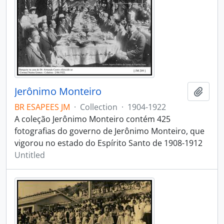
Jerônimo Monteiro
Add t
BR ESAPEES JM
·
Collection
·
1904-1922
A coleção Jerônimo Monteiro contém 425
fotografias do governo de Jerônimo Monteiro, que
vigorou no estado do Espírito Santo de 1908-1912
Untitled