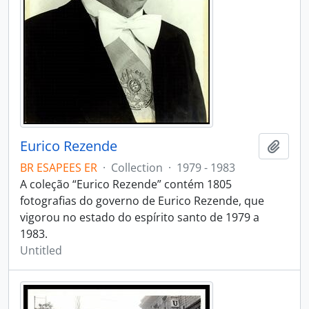
Eurico Rezende
Add t
BR ESAPEES ER
·
Collection
·
1979 - 1983
A coleção “Eurico Rezende” contém 1805
fotografias do governo de Eurico Rezende, que
vigorou no estado do espírito santo de 1979 a
1983.
Untitled