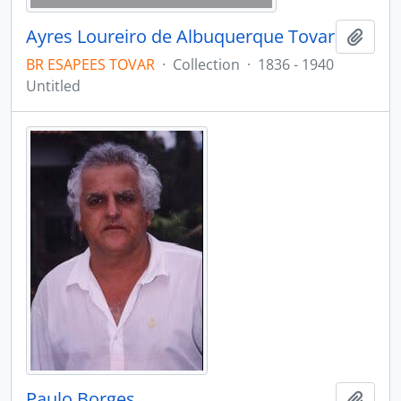
Ayres Loureiro de Albuquerque Tovar
Add t
BR ESAPEES TOVAR
·
Collection
·
1836 - 1940
Untitled
Paulo Borges
Add t