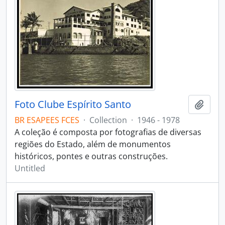
Foto Clube Espírito Santo
Add t
BR ESAPEES FCES
·
Collection
·
1946 - 1978
A coleção é composta por fotografias de diversas
regiões do Estado, além de monumentos
históricos, pontes e outras construções.
Untitled