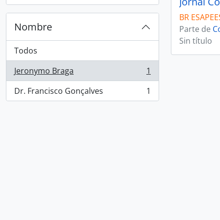
Jornal Co
BR ESAPEES
Nombre
Parte de
C
Sin título
Todos
Jeronymo Braga
1
, 1 resultados
Dr. Francisco Gonçalves
1
, 1 resultados