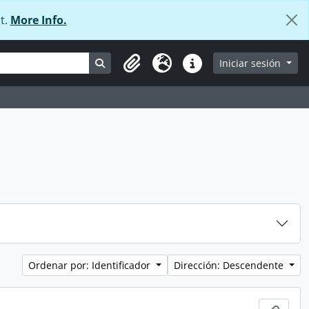
t.
More Info.
Search in browse page
Iniciar sesión
Portapapeles
Idioma
Enlaces rápidos
Ordenar por: Identificador
Dirección: Descendente