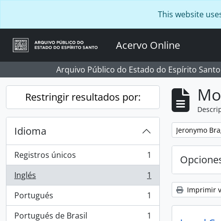
Skip to main content
This website use
Acervo Online
Arquivo Público do Estado do Espírito Santo
Mo
Restringir resultados por:
Descrip
Idioma
Remove filter:
Jeronymo Bra
Registros únicos
1
Opcione
, 1 resultados
Inglés
1
, 1 resultados
Imprimir v
Portugués
1
, 1 resultados
Portugués de Brasil
1
, 1 resultados