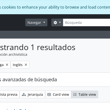
s cookies to enhance your ability to browse and load conten
Búsqueda
Search options
Navegar
strando 1 resultados
ción archivística
Remove filter:
ga
Inglés
s avanzadas de búsqueda
ista previa
Jerarquía
Card view
Table view