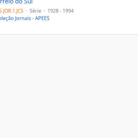
rreio do Sul
 JOR.1.JCS
·
Série
·
1928 - 1994
oleção Jornais - APEES