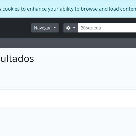
s cookies to enhance your ability to browse and load conten
Búsqueda
Search options
Navegar
ultados