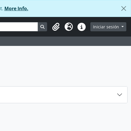
t.
More Info.
Search in browse page
Iniciar sesión
Portapapeles
Idioma
Enlaces rápidos