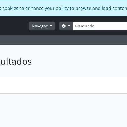
s cookies to enhance your ability to browse and load conten
Búsqueda
Search options
Navegar
ultados