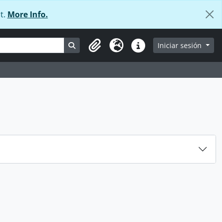
t.
More Info.
Search in browse page
Iniciar sesión
Portapapeles
Idioma
Enlaces rápidos