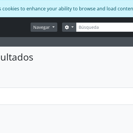
s cookies to enhance your ability to browse and load conten
Búsqueda
Search options
Navegar
ultados