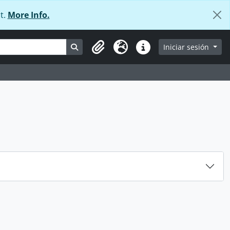
t.
More Info.
Search in browse page
Iniciar sesión
Portapapeles
Idioma
Enlaces rápidos