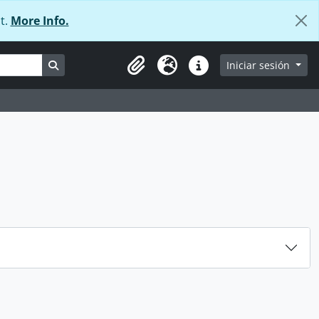
t.
More Info.
Search in browse page
Iniciar sesión
Portapapeles
Idioma
Enlaces rápidos