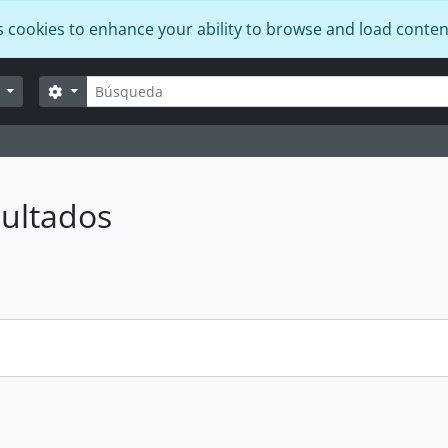
s cookies to enhance your ability to browse and load conten
Búsqueda
Search options
r
ultados